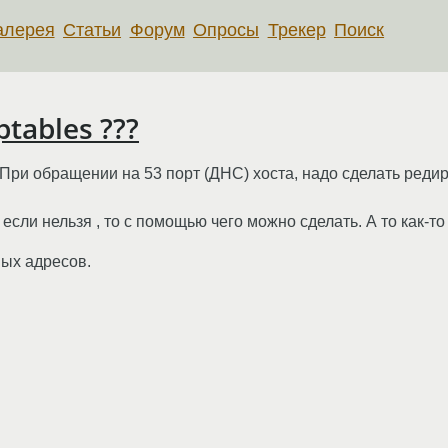
алерея
Статьи
Форум
Опросы
Трекер
Поиск
tables ???
ри обращении на 53 порт (ДНС) хоста, надо сделать редире
если нельзя , то с помощью чего можно сделать. А то как-то
ных адресов.