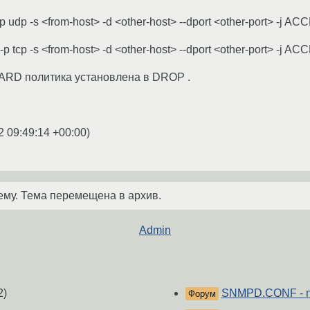
 udp -s <from-host> -d <other-host> --dport <other-port> -j A
 tcp -s <from-host> -d <other-host> --dport <other-port> -j A
ARD политика установлена в DROP .
2 09:49:14 +00:00
)
ему. Тема перемещена в архив.
Admin
2)
SNMPD.CONF - ne
Форум