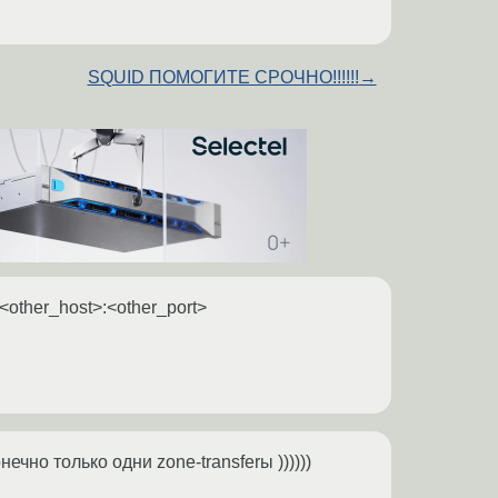
SQUID ПОМОГИТЕ СРОЧНО!!!!!!
→
n <other_host>:<other_port>
чно только одни zone-transferы ))))))