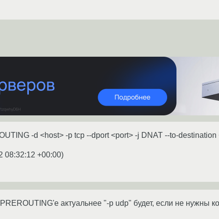
OUTING -d <host> -p tcp --dport <port> -j DNAT --to-destinatio
2 08:32:12 +00:00
)
 PREROUTING'е актуальнее "-p udp" будет, если не нужны коне