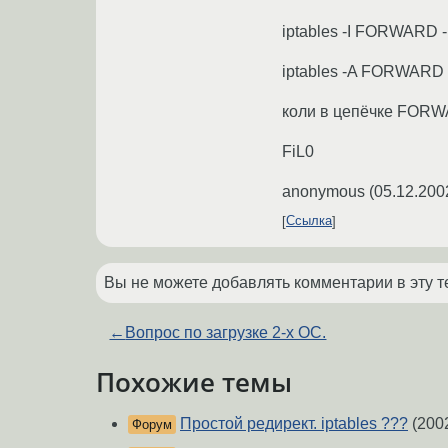
iptables -I FORWARD -p
iptables -A FORWARD -p
коли в цепёчке FORW
FiL0
anonymous
(
05.12.200
Ссылка
Вы не можете добавлять комментарии в эту т
←
Вопрос по загрузке 2-х ОС.
Похожие темы
Простой редирект. iptables ???
(200
Форум