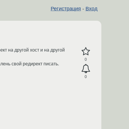
Регистрация
-
Вход
кт на другой хост и на другой
0
 лень свой редирект писать.
0