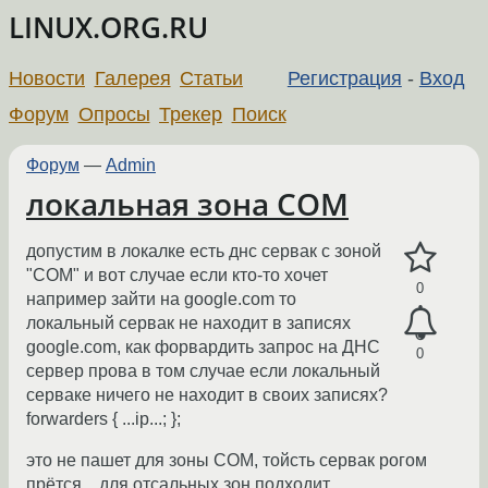
LINUX.ORG.RU
Новости
Галерея
Статьи
Регистрация
-
Вход
Форум
Опросы
Трекер
Поиск
Форум
—
Admin
локальная зона COM
допустим в локалке есть днс сервак с зоной
"COM" и вот случае если кто-то хочет
0
например зайти на google.com то
локальный сервак не находит в записях
google.com, как форвардить запрос на ДНС
0
сервер прова в том случае если локальный
серваке ничего не находит в своих записях?
forwarders { ...ip...; };
это не пашет для зоны COM, тойсть сервак рогом
прётся... для отсальных зон подходит