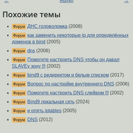
←
Admin
→
Похожие темы
ДНС головоломка
(2008)
Форум
как заменить некоторые ip для определённых
Форум
доменов в bind
(2005)
dns
(2006)
Форум
Помогите настроить DNS чтобы он давал
Форум
SLAVEу зону !!!
(2002)
bind9 с редиректом и белым списком
(2017)
Форум
Вопрос по настройке внутреннего DNS
(2006)
Форум
Помогите настроить DNS слейвом !!!
(2002)
Форум
Bind9 локальная сеть
(2024)
Форум
и опять iptables
(2005)
Форум
DNS
(2012)
Форум