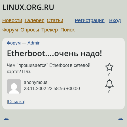
LINUX.ORG.RU
Новости
Галерея
Статьи
Регистрация
-
Вход
Форум
Опросы
Трекер
Поиск
Форум
—
Admin
Etherboot....очень надо!
Чем "прошивается" Etherboot в сетевой
карте? Плз.
0
anonymous
23.11.2002 22:58:56 +00:00
0
Ссылка
←
→