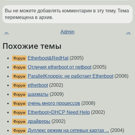
Вы не можете добавлять комментарии в эту тему. Тема
перемещена в архив.
←
Admin
→
Похожие темы
Etherboot&RedHat
(2005)
Форум
Отличия etherboot от netboot
(2005)
Форум
ParallelKnoppix: не работает Etherboot
(2006)
Форум
etherboot
(2002)
Форум
шахматы
(2009)
Форум
очень много процессов
(2008)
Форум
Etherboot+DHCP Need Help
(2002)
Форум
драйверы
(2002)
Форум
Дуплекс режим на сетевых картах ...
(2004)
Форум