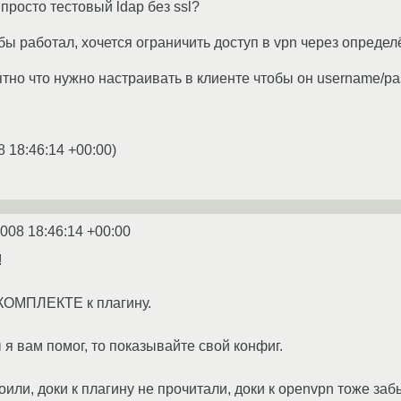
 просто тестовый ldap без ssl?
ы работал, хочется ограничить доступ в vpn через определ
ятно что нужно настраивать в клиенте чтобы он username/p
8 18:46:14 +00:00
)
2008 18:46:14 +00:00
!
 КОМПЛЕКТЕ к плагину.
 я вам помог, то показывайте свой конфиг.
оили, доки к плагину не прочитали, доки к openvpn тоже заб