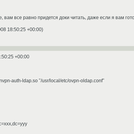
, вам все равно придется доки читать, даже если я вам го
008 18:50:25 +00:00
)
:50:25 +00:00
envpn-auth-ldap.so "/usr/local/etc/ovpn-oldap.conf"
=xxx,dc=yyy