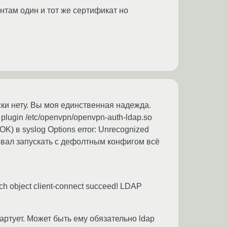
нтам один и тот же сертификат но
ски нету. Вы моя единственная надежда.
lugin /etc/openvpn/openvpn-auth-ldap.so
OK) в syslog Options error: Unrecognized
робовал запускать с дефолтным конфигом всё
ch object client-connect succeed! LDAP
артует. Может быть ему обязательно ldap