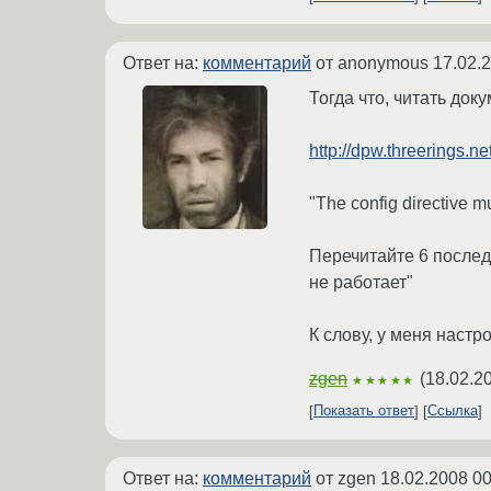
Ответ на:
комментарий
от anonymous
17.02.
Тогда что, читать до
http://dpw.threerings.n
"The config directive mu
Перечитайте 6 послед
не работает"
К слову, у меня настр
zgen
(
18.02.2
★★★★★
Показать ответ
Ссылка
Ответ на:
комментарий
от zgen
18.02.2008 00