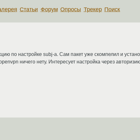
алерея
Статьи
Форум
Опросы
Трекер
Поиск
ию по настройке subj-a. Сам пакет уже скомпелил и устано
c/openvpn ничего нету. Интересует настройка через авториз