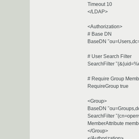
Timeout 10
</LDAP>
<Authorization>
# Base DN
BaseDN "ou=Users,dc=
# User Search Filter
SearchFilter "(&(uid=
# Require Group Memb
RequireGroup true
<Group>
BaseDN "ou=Groups,dc
SearchFilter "(cn=ope
MemberAttribute memb
</Group>
</Authorization>