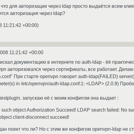
что для авторизации через ldap просто выдаётся всем клие
тся авторизация через ldap?
8 11:21:42 +00:00
)
2008 11:21:42 +00:00
искал документацию в интернете по auth-ldap - ёё практиче
n авторизовался через сертификаты, все работает. Делаю p
p.conf" При старте openvpn говорит auth-ldap(FAILED) server(
ameter(s) in /etc/openvpn/auth-ldap.conf:1: <LDAP> (2.0.9) П
/testplugin. запускаю её с моим конфигом она выдает :
 such object Authorization Succeed! LDAP search failed: No su
object client-disconnect succeed!
ан поект что ли? Но с этим же конфигом openvpn-ldap не ст