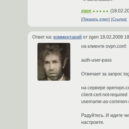
zgen
(
18.02.2
★★★★★
Показать ответ
Ссылка
Ответ на:
комментарий
от zgen
18.02.2008 18
на клиенте ovpn.conf:
auth-user-pass
Отвечает за запрос lo
на сервере openvpn.co
client-cert-not-required
username-as-common
Радуйтесь. И идите чи
настроите.