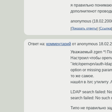
я правильно понимаю 
дополнитенот проводи
anonymous
(
18.02.200
Показать ответы
Ссылка
Ответ на:
комментарий
от anonymous
18.02.
Уважаемый zgen *! По
Настроил чтобы openvp
"/etc/openvpn/auth-lda
option or missing par
то же самое.
нашёл в /src утилиту .
LDAP search failed: No
search failed: No such 
Типо не правильно зад