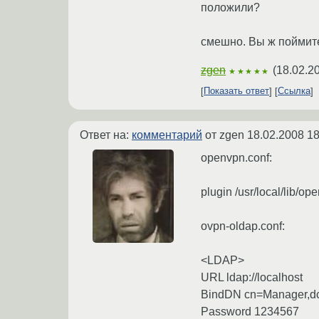
положили?
смешно. Вы ж поймите
zgen
(
18.02.2
★★★★★
Показать ответ
Ссылка
Ответ на:
комментарий
от zgen
18.02.2008 18
openvpn.conf:
plugin /usr/local/lib/op
ovpn-oldap.conf:
<LDAP>
URL ldap://localhost
BindDN cn=Manager,dc
Password 1234567