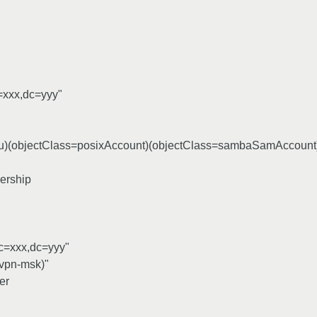
xxx,dc=yyy"
%u)(objectClass=posixAccount)(objectClass=sambaSamAccount)
ership
=xxx,dc=yyy"
nvpn-msk)"
er