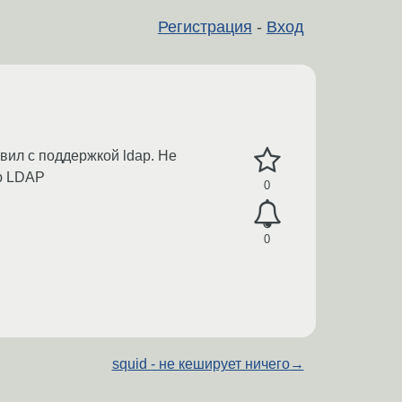
Регистрация
-
Вход
вил с поддержкой ldap. Не
ию LDAP
0
0
squid - не кеширует ничего
→