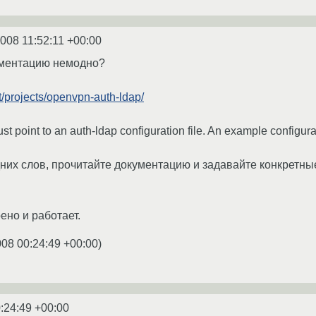
2008 11:52:11 +00:00
кументацию немодно?
et/projects/openvpn-auth-ldap/
st point to an auth-ldap configuration file. An example configurati
них слов, прочитайте документацию и задавайте конкретны
оено и работает.
008 00:24:49 +00:00
)
:24:49 +00:00