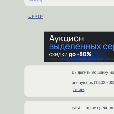
←
PPTP
Выделить мошинку, на
anonymous
(
13.02.200
Ссылка
iscsi -- это не средс