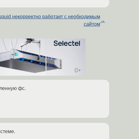
squid некорректно работает с необходимым
→
сайтом
еленную фс.
истеме.