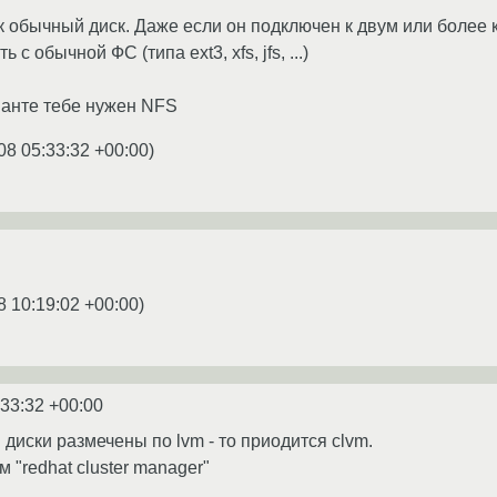
к обычный диск. Даже если он подключен к двум или более к
с обычной ФС (типа ext3, xfs, jfs, ...)
ианте тебе нужен NFS
08 05:33:32 +00:00
)
8 10:19:02 +00:00
)
:33:32 +00:00
диски размечены по lvm - то приодится clvm.
м "redhat cluster manager"