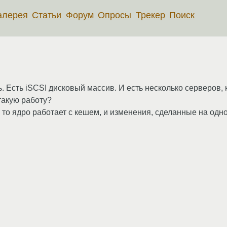
алерея
Статьи
Форум
Опросы
Трекер
Поиск
. Есть iSCSI дисковый массив. И есть несколько серверов,
такую работу?
 то ядро работает с кешем, и изменения, сделанные на одн