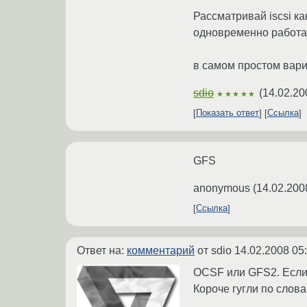
Рассматривай iscsi ка
одновременно работать 
в самом простом вар
sdio
(
14.02.20
★★★★★
Показать ответ
Ссылка
GFS
anonymous
(
14.02.200
Ссылка
Ответ на:
комментарий
от sdio
14.02.2008 05
OCSF или GFS2. Если 
Короче гугли по слова