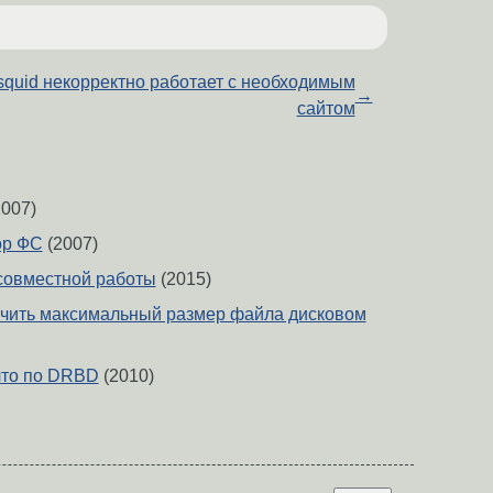
squid некорректно работает с необходимым
→
сайтом
007)
ор ФС
(2007)
совместной работы
(2015)
чить максимальный размер файла дисковом
что по DRBD
(2010)