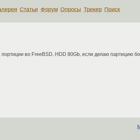
алерея
Статьи
Форум
Опросы
Трекер
Поиск
а портиции во FreeBSD. HDD 80Gb, если делаю партицию б
M