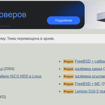
ему. Тема перемещена в архив.
FreeBSD + callba
Форум
ва
(2004)
разбивка харад
(
Форум
айвер ISCS HDD в Linux
разбивка осыпав
Форум
FreeBSD + MC
(2
Форум
Lenovo S10-3 тр
Форум
03)