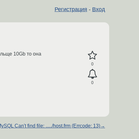
Регистрация
-
Вход
ольще 10Gb то она
0
0
ySQL Can't find file: ...../host.frm (Errcode: 13)
→