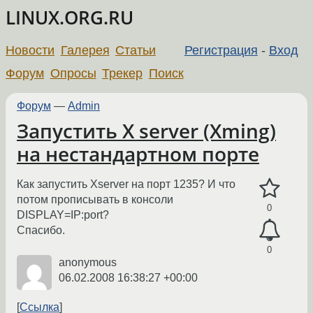
LINUX.ORG.RU
Новости
Галерея
Статьи
Регистрация
-
Вход
Форум
Опросы
Трекер
Поиск
Форум
—
Admin
Запустить X server (Xming)
на нестандартном порте
Как запустить Xserver на порт 1235? И что
потом прописывать в консоли
0
DISPLAY=IP:port?
Спасибо.
0
anonymous
06.02.2008 16:38:27 +00:00
Ссылка