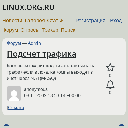
LINUX.ORG.RU
Новости
Галерея
Статьи
Регистрация
-
Вход
Форум
Опросы
Трекер
Поиск
Форум
—
Admin
Подсчет трафика
Кого не затруднит подсказать как считать
трафик если в локалке компы выходят в
0
инет через NAT(MASQ)
anonymous
0
08.11.2002 18:53:14 +00:00
Ссылка
←
→