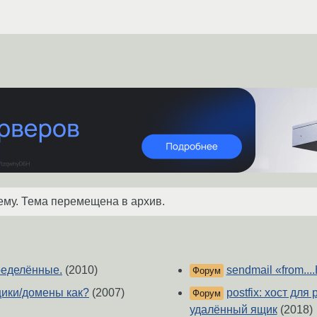
ему. Тема перемещена в архив.
ределённые.
(2010)
sendmail «from..
Форум
щики/домены как?
(2007)
postfix: хост дл
Форум
удалённый ящик
(2018)