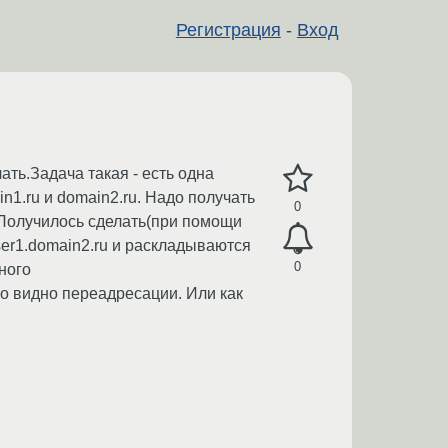
Регистрация
-
Вход
ть.Задача такая - есть одна
n1.ru и domain2.ru. Надо получать
0
 Получилось сделать(при помощи
user1.domain2.ru и раскладываются
0
ного
ыло видно переадресации. Или как