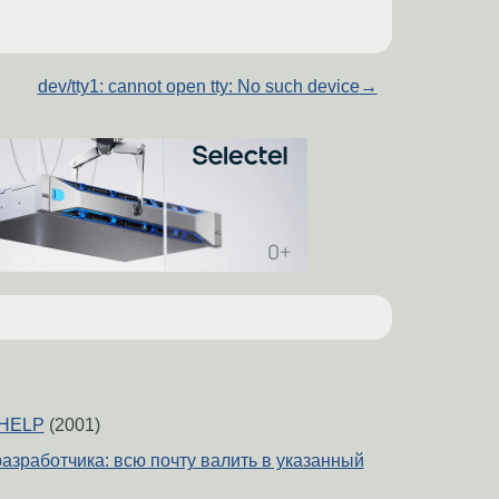
dev/tty1: cannot open tty: No such device
→
..HELP
(2001)
я разработчика: всю почту валить в указанный