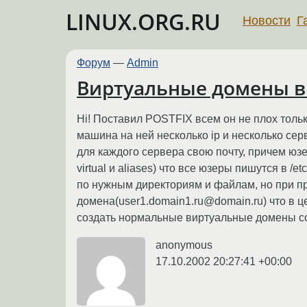
LINUX.ORG.RU
Новости
Г
Форум
—
Admin
Виртуальные домены в 
Hi! Поставил POSTFIX всем он не плох тольк
машина на ней несколько ip и несколько сер
для каждого сервера свою почту, причем ю
virtual и aliases) что все юзеры пишутся в 
по нужным директориям и файлам, но при пр
домена(user1.domain1.ru@domain.ru) что в це
создать нормальные виртуальные домены со
anonymous
17.10.2002 20:27:41 +00:00