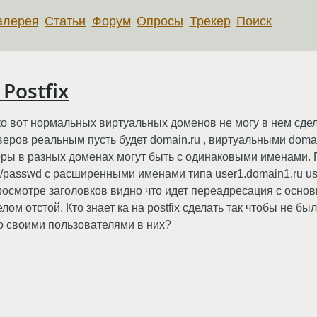
алерея
Статьи
Форум
Опросы
Трекер
Поиск
Postfix
о вот нормальных виртуальных доменов не могу в нем сдела
веров реальным пусть будет domain.ru , виртуальными domai
зеры в разных доменах могут быть с одинаковыми именами.
/etc/passwd с расширенными именами типа user1.domain1.ru 
осмотре заголовков видно что идет переадресация с основ
лом отстой. Кто знает ка на postfix сделать так чтобы не б
 своими пользователями в них?