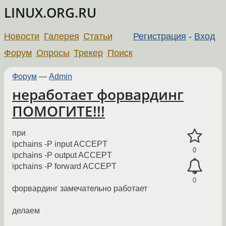
LINUX.ORG.RU
Новости
Галерея
Статьи
Регистрация
-
Вход
Форум
Опросы
Трекер
Поиск
Форум
—
Admin
неработает форвардинг
ПОМОГИТЕ!!!
при
ipchains -P input ACCEPT
0
ipchains -P output ACCEPT
ipchains -P forward ACCEPT
0
форвардинг замечательно работает
делаем