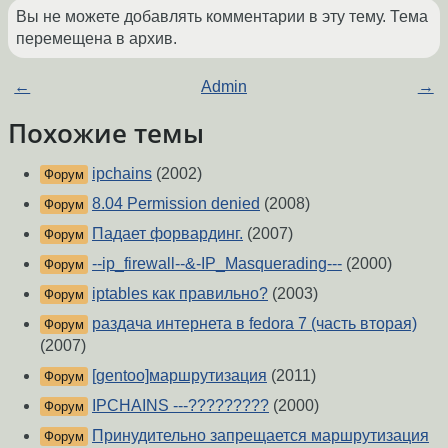
Вы не можете добавлять комментарии в эту тему. Тема
перемещена в архив.
←
Admin
→
Похожие темы
ipchains
(2002)
Форум
8.04 Permission denied
(2008)
Форум
Падает форвардинг.
(2007)
Форум
--ip_firewall--&-IP_Masquerading---
(2000)
Форум
iptables как правильно?
(2003)
Форум
раздача интернета в fedora 7 (часть вторая)
Форум
(2007)
[gentoo]маршрутизация
(2011)
Форум
IPCHAINS ---?????????
(2000)
Форум
Принудительно запрещается маршрутизация
Форум