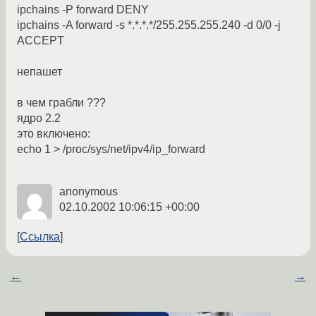
ipchains -P forward DENY
ipchains -A forward -s *.*.*.*/255.255.255.240 -d 0/0 -j
ACCEPT
непашет
в чем грабли ???
ядро 2.2
это включено:
echo 1 > /proc/sys/net/ipv4/ip_forward
anonymous
02.10.2002 10:06:15 +00:00
Ссылка
←
→