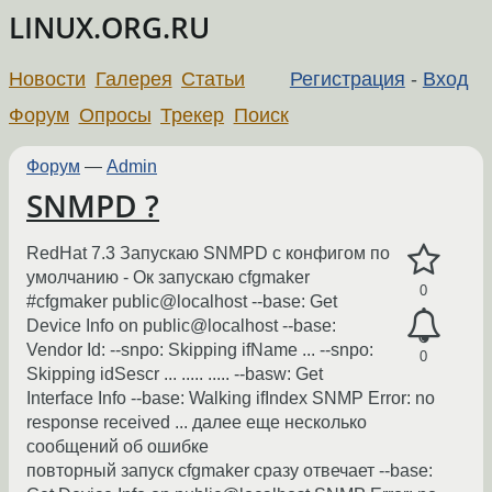
LINUX.ORG.RU
Новости
Галерея
Статьи
Регистрация
-
Вход
Форум
Опросы
Трекер
Поиск
Форум
—
Admin
SNMPD ?
RedHat 7.3 Запускаю SNMPD с конфигом по
умолчанию - Ок запускаю cfgmaker
0
#cfgmaker public@localhost --base: Get
Device Info on public@localhost --base:
Vendor Id: --snpo: Skipping ifName ... --snpo:
0
Skipping idSescr ... ..... ..... --basw: Get
Interface Info --base: Walking ifIndex SNMP Error: no
response received ... далее еще несколько
сообщений об ошибке
повторный запуск cfgmaker сразу отвечает --base: