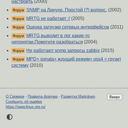
настроить
(2000)
SNMP на Линухе. Простой (?) вопрос.
(2002)
Форум
MRTG не работает :(
(2005)
Форум
Оценка загрузки сетевых интерфейсов
(2011)
Форум
MRTG выводит в лог какие-то
Форум
непонятки.Помогите разобраться
(2004)
Не работают snmp запросы zabbix
(2015)
Форум
MPD+ sonata+ ждущий режим+ oss4 = грузит
Форум
систему
(2010)
О Сервере
-
Правила форума
-
Разметка Markdown
Вверх
Сообщить об ошибке
https://www.linux.org.ru/