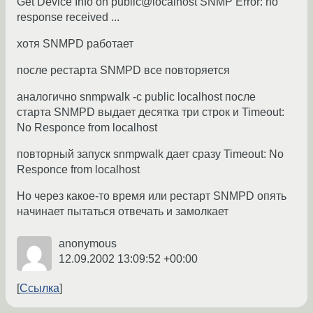
Get Device Info on public@localhost SNMP Error: no
response received ...
хотя SNMPD работает
после рестарта SNMPD все повторяется
аналогично snmpwalk -c public localhost после
старта SNMPD выдает десятка три строк и Timeout:
No Responce from localhost
повторный запуск snmpwalk дает сразу Timeout: No
Responce from localhost
Но через какое-то время или рестарт SNMPD опять
начинает пытаться отвечать и замолкает
anonymous
12.09.2002 13:09:52 +00:00
Ссылка