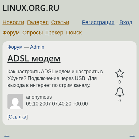
LINUX.ORG.RU
Новости
Галерея
Статьи
Регистрация
-
Вход
Форум
Опросы
Трекер
Поиск
Форум
—
Admin
ADSL модем
Как настроить ADSL модем и настроить в
Убунте? Подключение через USB. Для
0
выхода в интернет по стрим каналу.
anonymous
0
09.10.2007 07:40:20 +00:00
Ссылка
←
→