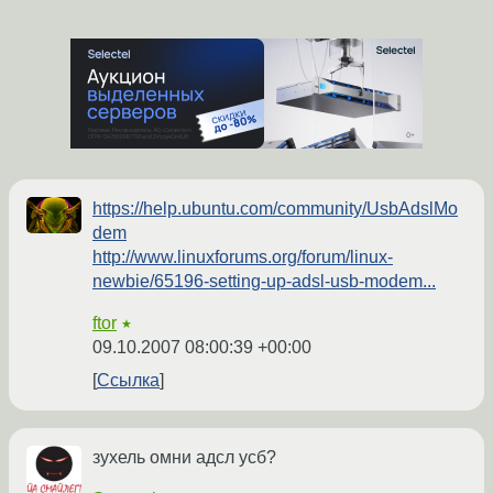
https://help.ubuntu.com/community/UsbAdslMo
dem
http://www.linuxforums.org/forum/linux-
newbie/65196-setting-up-adsl-usb-modem...
ftor
★
09.10.2007 08:00:39 +00:00
Ссылка
зухель омни адсл усб?