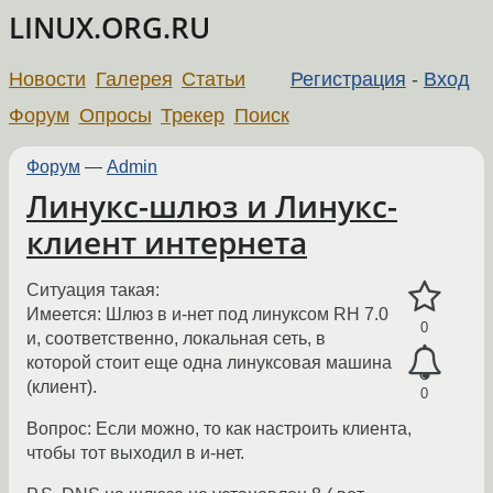
LINUX.ORG.RU
Новости
Галерея
Статьи
Регистрация
-
Вход
Форум
Опросы
Трекер
Поиск
Форум
—
Admin
Линукс-шлюз и Линукс-
клиент интернета
Ситуация такая:
Имеется: Шлюз в и-нет под линуксом RH 7.0
0
и, соответственно, локальная сеть, в
которой стоит еще одна линуксовая машина
(клиент).
0
Вопрос: Если можно, то как настроить клиента,
чтобы тот выходил в и-нет.