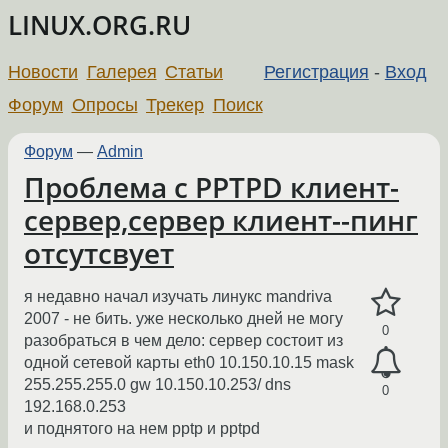
LINUX.ORG.RU
Новости
Галерея
Статьи
Регистрация
-
Вход
Форум
Опросы
Трекер
Поиск
Форум
—
Admin
Проблема с PPTPD клиент-
сервер,сервер клиент--пинг
отсутсвует
я недавно начал изучать линукс mandriva
2007 - не бить. уже несколько дней не могу
0
разобраться в чем дело: сервер состоит из
одной сетевой карты eth0 10.150.10.15 mask
255.255.255.0 gw 10.150.10.253/ dns
0
192.168.0.253
и поднятого на нем pptp и pptpd