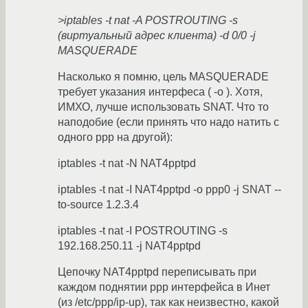
>iptables -t nat -A POSTROUTING -s
(виртуальный адрес клиента) -d 0/0 -j
MASQUERADE
Насколько я помню, цель MASQUERADE
требует указания интерфеса ( -o ). Хотя,
ИМХО, лучше использовать SNAT. Что то
наподобие (если принять что надо натить с
одного ppp на другой):
iptables -t nat -N NAT4pptpd
iptables -t nat -I NAT4pptpd -o ppp0 -j SNAT --
to-source 1.2.3.4
iptables -t nat -I POSTROUTING -s
192.168.250.11 -j NAT4pptpd
Цепочку NAT4pptpd переписывать при
каждом поднятии ppp интерфейса в Инет
(из /etc/ppp/ip-up), так как неизвестно, какой