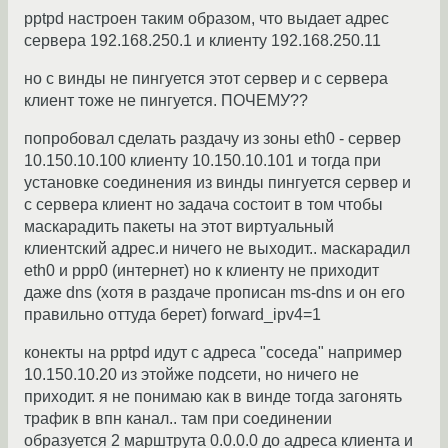
pptpd настроен таким образом, что выдает адрес
сервера 192.168.250.1 и клиенту 192.168.250.11
но с винды не пингуется этот сервер и с сервера
клиент тоже не пингуется. ПОЧЕМУ??
попробовал сделать раздачу из зоны eth0 - сервер
10.150.10.100 клиенту 10.150.10.101 и тогда при
установке соединения из винды пингуется сервер и
с сервера клиент но задача состоит в том чтобы
маскарадить пакеты на этот виртуальный
клиентский адрес.и ничего не выходит.. маскарадил
eth0 и ppp0 (интернет) но к клиенту не приходит
даже dns (хотя в раздаче прописан ms-dns и он его
правильно оттуда берет) forward_ipv4=1
конекты на pptpd идут с адреса "соседа" например
10.150.10.20 из этойже подсети, но ничего не
приходит. я не понимаю как в винде тогда загонять
трафик в впн канал.. там при соединении
образуется 2 марштрута 0.0.0.0 до адреса клиента и