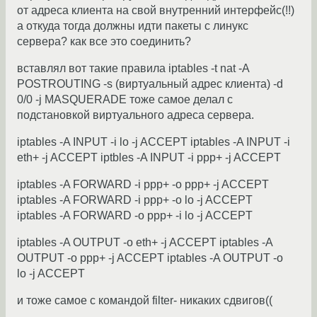
от адреса клиента на свой внутренний интерфейс(!!)
а откуда тогда должны идти пакеты с линукс
сервера? как все это соединить?
вставлял вот такие правила iptables -t nat -A
POSTROUTING -s (виртуальный адрес клиента) -d
0/0 -j MASQUERADE тоже самое делал с
подстановкой виртуального адреса сервера.
iptables -A INPUT -i lo -j ACCEPT iptables -A INPUT -i
eth+ -j ACCEPT iptbles -A INPUT -i ppp+ -j ACCEPT
iptables -A FORWARD -i ppp+ -o ppp+ -j ACCEPT
iptables -A FORWARD -i ppp+ -o lo -j ACCEPT
iptables -A FORWARD -o ppp+ -i lo -j ACCEPT
iptables -A OUTPUT -o eth+ -j ACCEPT iptables -A
OUTPUT -o ppp+ -j ACCEPT iptables -A OUTPUT -o
lo -j ACCEPT
и тоже самое с командой filter- никаких сдвигов((