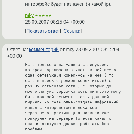
интерфейс будет назначен (и какой ip).
mky
★★★★★
28.09.2007 08:15:04 +00:00
Показать ответ
Ссылка
Ответ на:
комментарий
от mky
28.09.2007 08:15:04
+00:00
Есть только одна машина с линуксом, 
которая подключена в инет.на ней всего 
одна сетевуха.Я конекчусь на нее ( то 
есть в проекте должен конектиться) с 
разных сегментов сети , с которых до 
моего линукс сервачка есть пинг.это могут 
быть как мой сегмент, так и дальний 
пиринг- но суть одна-создать шифрованый 
канал с интеренетом и локалкой

через него. роутинг для локалки уже 
прикручен на сервере.То есть канал с 
полным доступом должен работать без 
проблем.
