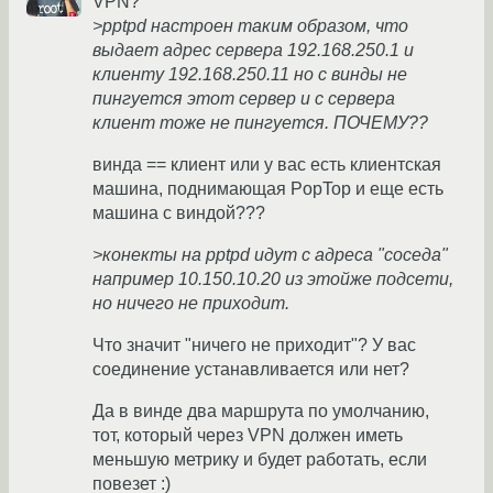
VPN?
>pptpd настроен таким образом, что
выдает адрес сервера 192.168.250.1 и
клиенту 192.168.250.11 но с винды не
пингуется этот сервер и с сервера
клиент тоже не пингуется. ПОЧЕМУ??
винда == клиент или у вас есть клиентская
машина, поднимающая PopTop и еще есть
машина с виндой???
>конекты на pptpd идут с адреса "соседа"
например 10.150.10.20 из этойже подсети,
но ничего не приходит.
Что значит "ничего не приходит"? У вас
соединение устанавливается или нет?
Да в винде два маршрута по умолчанию,
тот, который через VPN должен иметь
меньшую метрику и будет работать, если
повезет :)