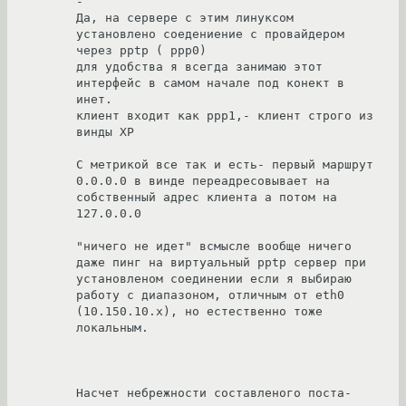
-

Да, на сервере с этим линуксом 
установлено соедениение с провайдером 
через pptp ( ppp0)

для удобства я всегда занимаю этот 
интерфейс в самом начале под конект в 
инет.

клиент входит как ppp1,- клиент строго из 
винды XP

С метрикой все так и есть- первый маршрут 
0.0.0.0 в винде переадресовывает на 
собственный адрес клиента а потом на 
127.0.0.0

"ничего не идет" всмысле вообще ничего 
даже пинг на виртуальный pptp сервер при 
установленом соединении если я выбираю 
работу с диапазоном, отличным от eth0 
(10.150.10.x), но естественно тоже 
локальным.

Насчет небрежности составленого поста- 