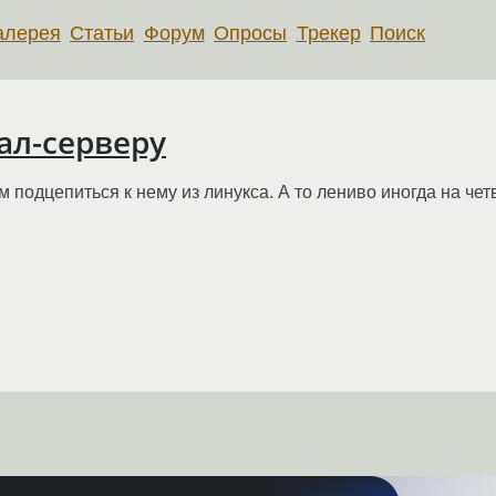
алерея
Статьи
Форум
Опросы
Трекер
Поиск
ал-серверу
 подцепиться к нему из линукса. А то лениво иногда на чет