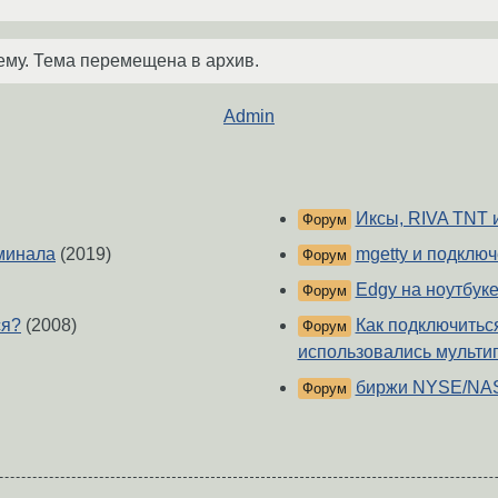
ему. Тема перемещена в архив.
Admin
Иксы, RIVA TNT 
Форум
минала
(2019)
mgetty и подклю
Форум
Edgy на ноутбук
Форум
ся?
(2008)
Как подключиться
Форум
использовались мульти
биржи NYSE/N
Форум