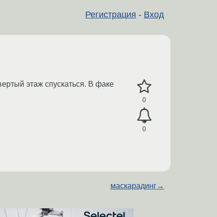
Регистрация
-
Вход
вертый этаж спускаться. В факе
0
0
маскарадинг
→