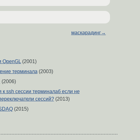
маскарадинг
→
и OpenGL
(2001)
чение терминала
(2003)
е
(2006)
 к ssh сессии терминалаб если не
переключатели сессий?
(2013)
ASDAQ
(2015)