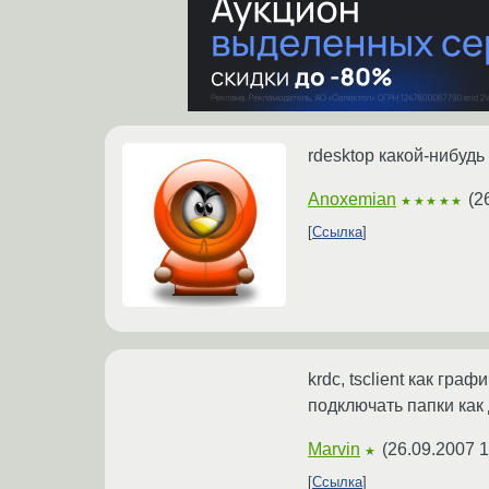
rdesktop какой-нибудь
Anoxemian
(
2
★★★★★
Ссылка
krdc, tsclient как гра
подключать папки как 
Marvin
(
26.09.2007 1
★
Ссылка