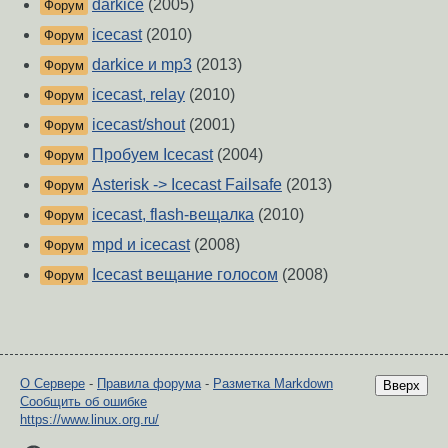
darkice
(2005)
Форум
icecast
(2010)
Форум
darkice и mp3
(2013)
Форум
icecast, relay
(2010)
Форум
icecast/shout
(2001)
Форум
Пробуем Icecast
(2004)
Форум
Asterisk -> Icecast Failsafe
(2013)
Форум
icecast, flash-вещалка
(2010)
Форум
mpd и icecast
(2008)
Форум
Icecast вещание голосом
(2008)
Форум
О Сервере
-
Правила форума
-
Разметка Markdown
Вверх
Сообщить об ошибке
https://www.linux.org.ru/