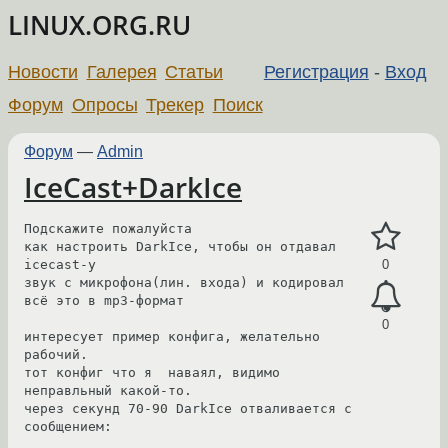
LINUX.ORG.RU
Новости
Галерея
Статьи
Регистрация
-
Вход
Форум
Опросы
Трекер
Поиск
Форум
—
Admin
IceCast+DarkIce
Подскажите пожалуйста

как настроить DarkIce, чтобы он отдавал 
icecast-у

0
звук с микрофона(лин. входа) и кодировал 
всё это в mp3-формат

0
интересует пример конфига, желательно 
рабочий.

тот конфиг что я  наваял, видимо 
неправльный какой-то.

через секунд 70-90 DarkIce отваливается с 
сообщением:
