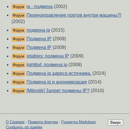
ip - подмена
(2002)
Форум
Перенаправление портов внутри машины?!
Форум
(2002)
подмена ip
(2015)
Форум
Подмена IP
(2009)
Форум
Подмена IP
(2009)
Форум
iptables: подмена IP
(2009)
Форум
lighttpd, подмена ip
(2008)
Форум
Подмена ip адреса источника.
(2024)
Форум
Подмена ip и анонимизация
(2014)
Форум
[Mikrotik] Запрет подмены IP?
(2010)
Форум
О Сервере
-
Правила форума
-
Разметка Markdown
Вверх
Сообщить об ошибке