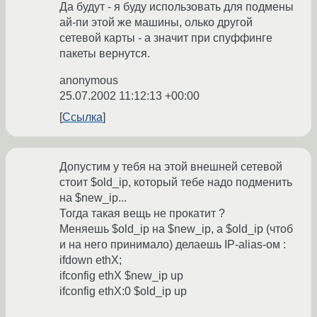
Да будут - я буду использовать для подмены
ай-пи этой же машины, олько другой
сетевой карты - а значит при спуффинге
пакеты вернутся.
anonymous
25.07.2002 11:12:13 +00:00
Ссылка
Допустим у тебя на этой внешней сетевой
стоит $old_ip, который тебе надо подменить
на $new_ip...
Тогда такая вещь не прокатит ?
Меняешь $old_ip на $new_ip, а $old_ip (чтоб
и на него принимало) делаешь IP-alias-ом :
ifdown ethX;
ifconfig ethX $new_ip up
ifconfig ethX:0 $old_ip up