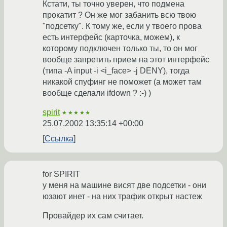
Кстати, ты точно уверен, что подмена
прокатит ? Он же мог забанить всю твою
"подсетку". К тому же, если у твоего прова
есть интерфейс (карточка, можем), к
которому подключен только ты, то он мог
вообще запретить прием на этот интерфейс
(типа -A input -i <i_face> -j DENY), тогда
никакой спуфинг не поможет (а может там
вообще сделали ifdown ? :-) )
spirit
★★★★★
25.07.2002 13:35:14 +00:00
Ссылка
for SPIRIT
у меня на машине висят две подсетки - они
юзают инет - на них трафик открыт настеж
Провайдер их сам считает.