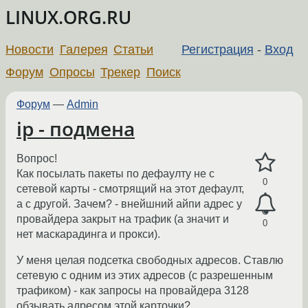
LINUX.ORG.RU
Новости
Галерея
Статьи
Регистрация
-
Вход
Форум
Опросы
Трекер
Поиск
Форум
—
Admin
ip - подмена
Вопрос!
Как посылать пакеты по дефаулту не с
0
сетевой карты - смотрящий на этот дефаулт,
а с другой. Зачем? - внейшний айпи адрес у
провайдера закрыт на трафик (а значит и
0
нет маскарадинга и прокси).
У меня целая подсетка свободных адресов. Ставлю
сетевую с одним из этих адресов (с разрешенным
трафиком) - как запросы на провайдера 3128
обзывать адресом этой карточки?