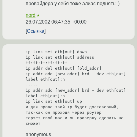
провайдера у себя тоже алиас поднять:-)
nord
★
26.07.2002 06:47:35 +00:00
Ссылка
ip link set eth[out] down

ip link set eth[out] address 
ff:ff:ff:ff:ff:ff

ip addr del eth[out] [old_addr]

ip addr add [new_addr] brd + dev eth[out] 
label eth[out]:n

.....

ip addr add [new_addr] brd + dev eth[out] 
label eth[out]:n

ip link set eth[out] up

и для прова твой ip будет достоверный, 
так-как он проходя через роутер

теряет свой mac и он проверку сделать не 
anonymous