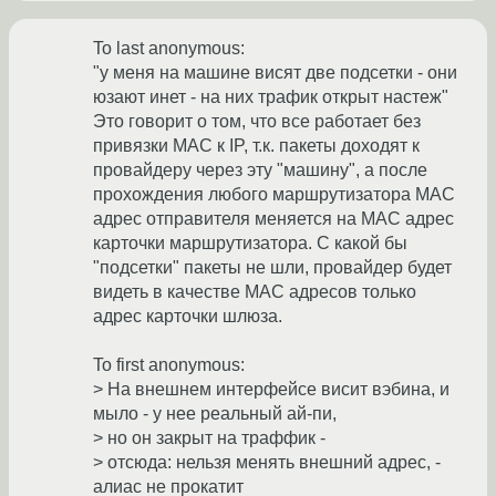
To last anonymous:
"у меня на машине висят две подсетки - они
юзают инет - на них трафик открыт настеж"
Это говорит о том, что все работает без
привязки MAC к IP, т.к. пакеты доходят к
провайдеру через эту "машину", а после
прохождения любого маршрутизатора MAC
адрес отправителя меняется на MAC адрес
карточки маршрутизатора. С какой бы
"подсетки" пакеты не шли, провайдер будет
видеть в качестве MAC адресов только
адрес карточки шлюза.
To first anonymous:
> На внешнем интерфейсе висит вэбина, и
мыло - у нее реальный ай-пи,
> но он закрыт на траффик -
> отсюда: нельзя менять внешний адрес, -
алиас не прокатит