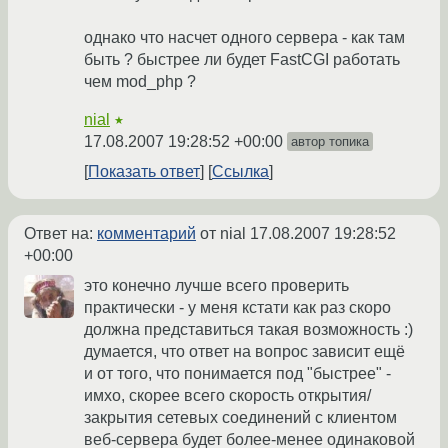
однако что насчет одного сервера - как там
быть ? быстрее ли будет FastCGI работать
чем mod_php ?
nial
★
17.08.2007 19:28:52 +00:00
автор топика
Показать ответ
Ссылка
Ответ на:
комментарий
от nial
17.08.2007 19:28:52
+00:00
это конечно лучше всего проверить
практически - у меня кстати как раз скоро
должна представиться такая возможность :)
думается, что ответ на вопрос зависит ещё
и от того, что понимается под "быстрее" -
имхо, скорее всего скорость открытия/
закрытия сетевых соединений с клиентом
веб-сервера будет более-менее одинаковой