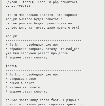
Другой - fastCGI (апач и php общаються 
через TCP/IP).

Что-то мне сильно кажется, что вариант 
mod_pm быстрее будет работать:

рассмотрим что будет происходить на 
запрос клиента (пусть даже mpm=prefork)

mod_pm:

----------------------------------------

* fork() - свободных уже нет

* обработка запроса, потому что mod_php 
уже был загружен parent процессом

* выдаем ответ клиенту

fastCGI:

----------------------------------------

* fork() - свободных уже нет

* открываем сокет

* пишем в сокет

* читаем из сокета

* выдаем ответ клиенту

сейчас часто вижу слова fastCGI рядом с 
nginx, и поэтому решил спросить здесь про 
