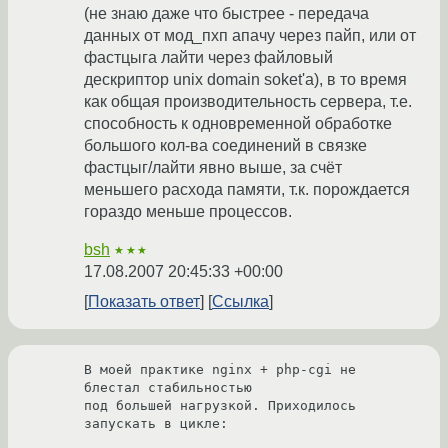
(не знаю даже что быстрее - передача
данных от мод_пхп апачу через пайп, или от
фастцыга лайти через файловый
дескриптор unix domain soket'a), в то время
как общая производительность сервера, т.е.
способность к одновременной обработке
большого кол-ва соединений в связке
фастцыг/лайти явно выше, за счёт
меньшего расхода памяти, т.к. порождается
гораздо меньше процессов.
bsh
★★★
17.08.2007 20:45:33 +00:00
Показать ответ
Ссылка
В моей практике nginx + php-cgi не 
блестал стабильностью

под большей нагрузкой. Приходилось 
запускать в цикле:
