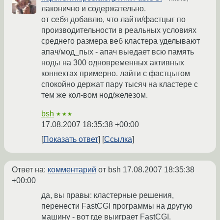
лаконично и содержательно.
от себя добавлю, что лайти/фастцыг по
производительности в реальных условиях
среднего размера веб кластера уделывают
апач/мод_пых - апач выедает всю память
ноды на 300 одновременных активных
коннектах примерно. лайти с фастцыгом
спокойно держат пару тысяч на кластере с
тем же кол-вом нод/железом.
bsh
★★★
17.08.2007 18:35:38 +00:00
Показать ответ
Ссылка
Ответ на:
комментарий
от bsh
17.08.2007 18:35:38
+00:00
да, вы правы: кластерные решения,
перенести FastCGI программы на другую
машину - вот где выиграет FastCGI.