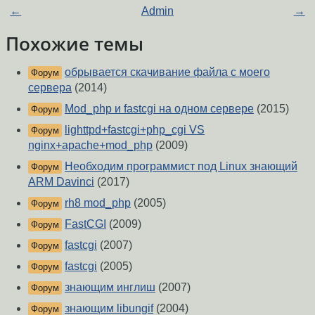
←
Admin
→
Похожие темы
обрывается скачивание файла с моего
Форум
сервера
(2014)
Mod_php и fastcgi на одном сервере
(2015)
Форум
lighttpd+fastcgi+php_cgi VS
Форум
nginx+apache+mod_php
(2009)
Необходим программист под Linux знающий
Форум
ARM Davinci
(2017)
rh8 mod_php
(2005)
Форум
FastCGI
(2009)
Форум
fastcgi
(2007)
Форум
fastcgi
(2005)
Форум
знающим инглиш
(2007)
Форум
знающим libungif
(2004)
Форум