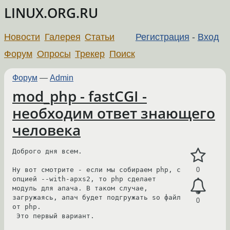
LINUX.ORG.RU
Новости
Галерея
Статьи
Регистрация
-
Вход
Форум
Опросы
Трекер
Поиск
Форум
—
Admin
mod_php - fastCGI -
необходим ответ знающего
человека
Доброго дня всем.

Ну вот смотрите - если мы собираем php, с 
0
опцией --with-apxs2, то php сделает 

модуль для апача. В таком случае, 
загружаясь, апач будет подгружать so файл 
0
от php.

 Это первый вариант.
