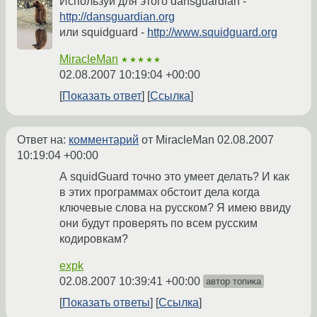
Используй для этого dansguardian -
http://dansguardian.org
или squidguard -
http://www.squidguard.org
MiracleMan
★★★★★
02.08.2007 10:19:04 +00:00
Показать ответ
Ссылка
Ответ на:
комментарий
от MiracleMan
02.08.2007
10:19:04 +00:00
А squidGuard точно это умеет делать? И как
в этих программах обстоит дела когда
ключевые слова на русском? Я имею ввиду
они будут проверять по всем русским
кодировкам?
expk
02.08.2007 10:39:41 +00:00
автор топика
Показать ответы
Ссылка