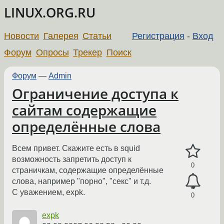
LINUX.ORG.RU
Новости
Галерея
Статьи
Регистрация
-
Вход
Форум
Опросы
Трекер
Поиск
Форум
—
Admin
Ограничение доступа к
сайтам содержащие
определённые слова
Всем привет. Скажите есть в squid
возможность запретить доступ к
0
страничкам, содержащие определённые
слова, например "порно", "секс" и т.д.
С уважением, expk.
0
expk