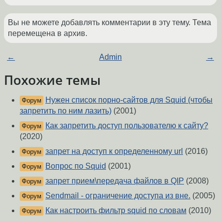
Вы не можете добавлять комментарии в эту тему. Тема
перемещена в архив.
←
Admin
→
Похожие темы
Нужен список порно-сайтов для Squid (чтобы
Форум
запретить по ним лазить)
(2001)
Как запретить доступ пользователю к сайту?
Форум
(2020)
запрет на доступ к определенному url
(2016)
Форум
Вопрос по Squid
(2001)
Форум
запрет прием\передача файлов в QIP
(2008)
Форум
Sendmail - ограничение доступа из вне.
(2005)
Форум
Как настроить фильтр squid по словам
(2010)
Форум