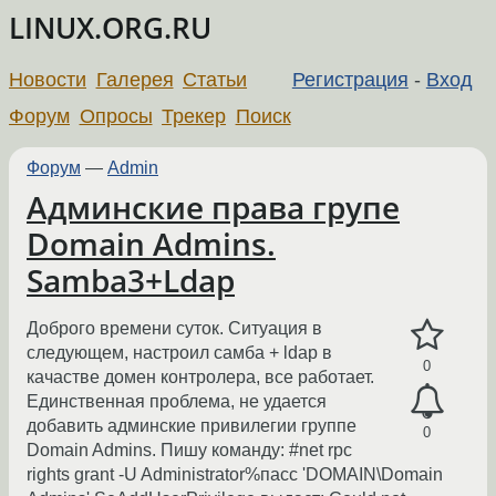
LINUX.ORG.RU
Новости
Галерея
Статьи
Регистрация
-
Вход
Форум
Опросы
Трекер
Поиск
Форум
—
Admin
Админские права групе
Domain Admins.
Samba3+Ldap
Доброго времени суток. Ситуация в
следующем, настроил самба + ldap в
0
качастве домен контролера, все работает.
Единственная проблема, не удается
добавить админские привилегии группе
0
Domain Admins. Пишу команду: #net rpc
rights grant -U Administrator%пасс 'DOMAIN\Domain