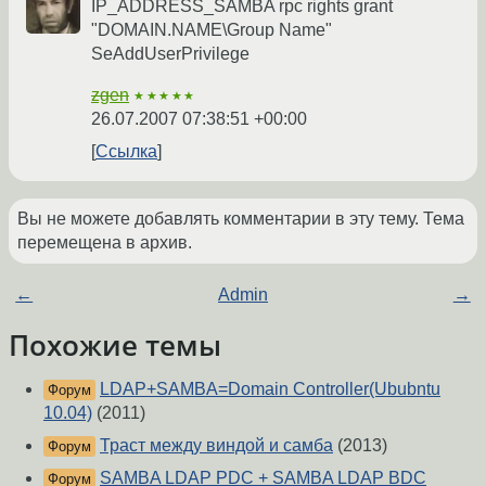
IP_ADDRESS_SAMBA rpc rights grant
"DOMAIN.NAME\Group Name"
SeAddUserPrivilege
zgen
★★★★★
26.07.2007 07:38:51 +00:00
Ссылка
Вы не можете добавлять комментарии в эту тему. Тема
перемещена в архив.
←
Admin
→
Похожие темы
LDAP+SAMBA=Domain Controller(Ububntu
Форум
10.04)
(2011)
Траст между виндой и самба
(2013)
Форум
SAMBA LDAP PDC + SAMBA LDAP BDC
Форум