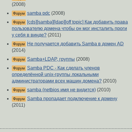
(2008)
samba pdc
(2008)
Форум
[cds][samba][ldap][off topic] Как добавить права
Форум
пользователю домена чтобы он мог инсталить проги
у себя в винде?
(2011)
Не получается добавить Samba в домен AD
Форум
(2014)
Samba+LDAP, группы
(2008)
Форум
Samba PDC - Как сделать членов
Форум
определённой unix-группы локальными
администраторами всех машин домена?
(2010)
samba (netbios имя не видится)
(2010)
Форум
Samba пропадает подключение к домену
Форум
(2011)