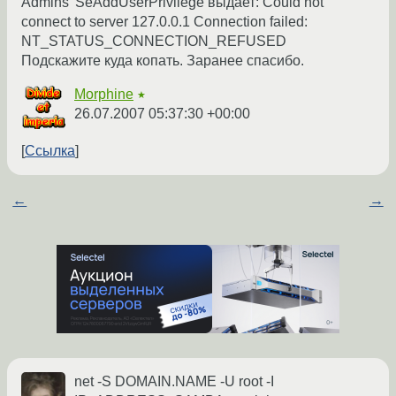
Admins' SeAddUserPrivilege выдает: Could not
connect to server 127.0.0.1 Connection failed:
NT_STATUS_CONNECTION_REFUSED
Подскажите куда копать. Заранее спасибо.
Morphine
★
26.07.2007 05:37:30 +00:00
Ссылка
←
→
net -S DOMAIN.NAME -U root -I