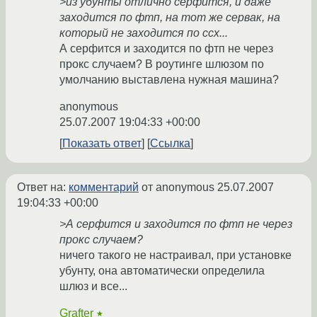
>из убунты отлично серфится, и даже
заходится по фтп, на тот же сервак, на
который не заходится по ссх...
А серфится и заходится по фтп не через
прокс случаем? В роутинге шлюзом по
умолчанию выставлена нужная машина?
anonymous
25.07.2007 19:04:33 +00:00
Показать ответ
Ссылка
Ответ на:
комментарий
от anonymous
25.07.2007
19:04:33 +00:00
>А серфится и заходится по фтп не через
прокс случаем?
ничего такого не настраивал, при установке
убунту, она автоматически определила
шлюз и все...
Grafter
★