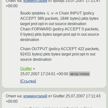
Ответ на:
комментарий
от qsloqs
25.07.2007 17:21:47
+00:00
$sudo iptables -L -v -n Chain INPUT (policy
ACCEPT 389 packets, 184K bytes) pkts bytes
target prot opt in out source destination
Chain FORWARD (policy ACCEPT 0 packets,
0 bytes) pkts bytes target prot opt in out source
destination
Chain OUTPUT (policy ACCEPT 422 packets,
92431 bytes) pkts bytes target prot opt in out
source destination
Grafter
★
25.07.2007 17:24:01 +00:00
автор топика
Ссылка
Ответ на:
комментарий
от Grafter
25.07.2007 17:11:43
+00:00