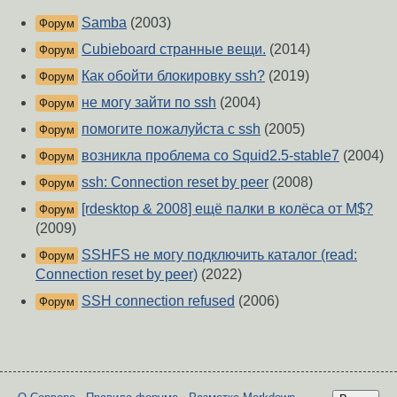
Samba
(2003)
Форум
Cubieboard странные вещи.
(2014)
Форум
Как обойти блокировку ssh?
(2019)
Форум
не могу зайти по ssh
(2004)
Форум
помогите пожалуйста с ssh
(2005)
Форум
возникла проблема со Squid2.5-stable7
(2004)
Форум
ssh: Connection reset by peer
(2008)
Форум
[rdesktop & 2008] ещё палки в колёса от M$?
Форум
(2009)
SSHFS не могу подключить каталог (read:
Форум
Connection reset by peer)
(2022)
SSH connection refused
(2006)
Форум