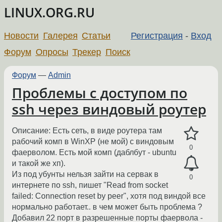
LINUX.ORG.RU
Новости
Галерея
Статьи
Регистрация
-
Вход
Форум
Опросы
Трекер
Поиск
Форум
—
Admin
Проблемы с доступом по
ssh через виндовый роутер
Описание: Есть сеть, в виде роутера там
рабочий комп в WinXP (не мой) с виндовым
0
фаерволом. Есть мой комп (даблбут - ubuntu
и такой же хп).
Из под убунты нельзя зайти на сервак в
0
интернете по ssh, пишет "Read from socket
failed: Connection reset by peer", хотя под виндой все
нормально работает.. в чем может быть проблема ?
Добавил 22 порт в разрешенные порты фаервола -