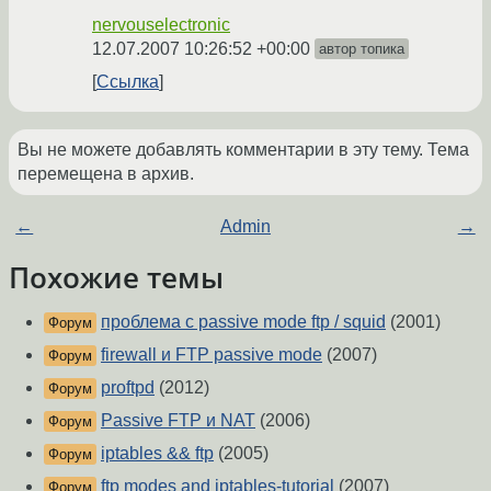
nervouselectronic
12.07.2007 10:26:52 +00:00
автор топика
Ссылка
Вы не можете добавлять комментарии в эту тему. Тема
перемещена в архив.
←
Admin
→
Похожие темы
проблема с passive mode ftp / squid
(2001)
Форум
firewall и FTP passive mode
(2007)
Форум
proftpd
(2012)
Форум
Passive FTP и NAT
(2006)
Форум
iptables && ftp
(2005)
Форум
ftp modes and iptables-tutorial
(2007)
Форум