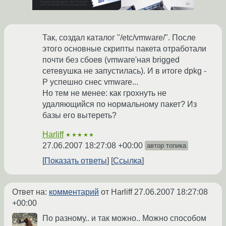
Так, создал каталог "/etc/vmware/". После
этого основные скрипты пакета отработали
почти без сбоев (vmware'ная brigged
сетевушка не запустилась). И в итоге dpkg -
P успешно снес vmware...
Но тем не менее: как грохнуть не
удаляющийся по нормальному пакет? Из
базы его вытереть?
Harliff
★★★★★
27.06.2007 18:27:08 +00:00
автор топика
Показать ответы
Ссылка
Ответ на:
комментарий
от Harliff
27.06.2007 18:27:08
+00:00
По разному.. и так можно.. Можно способом