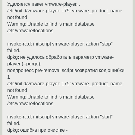
Удаляется пакет vmware-player...
/etc/init.d/vmware-player: 175: vmware_product_name:
not found
Warning: Unable to find 's main database
/etc/vmware/locations.
invoke-rc.d: initscript vmware-player, action "stop"
failed.
dpkg: не удалось обработать параметр vmware-
player (--purge):
подпроцесс pre-removal script возвратил код ошибки
1
/etc/init.d/vmware-player: 175: vmware_product_name:
not found
Warning: Unable to find 's main database
/etc/vmware/locations.
invoke-rc.d: initscript vmware-player, action "start"
failed.
dpkg: ошибка при очистке -