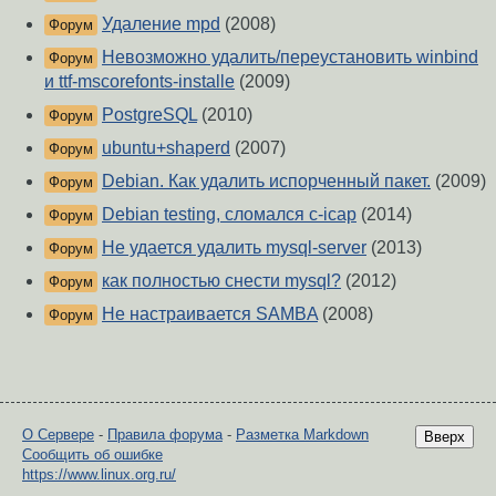
Удаление mpd
(2008)
Форум
Невозможно удалить/переустановить winbind
Форум
и ttf-mscorefonts-installe
(2009)
PostgreSQL
(2010)
Форум
ubuntu+shaperd
(2007)
Форум
Debian. Как удалить испорченный пакет.
(2009)
Форум
Debian testing, сломался c-icap
(2014)
Форум
Не удается удалить mysql-server
(2013)
Форум
как полностью снести mysql?
(2012)
Форум
Не настраивается SAMBA
(2008)
Форум
О Сервере
-
Правила форума
-
Разметка Markdown
Вверх
Сообщить об ошибке
https://www.linux.org.ru/