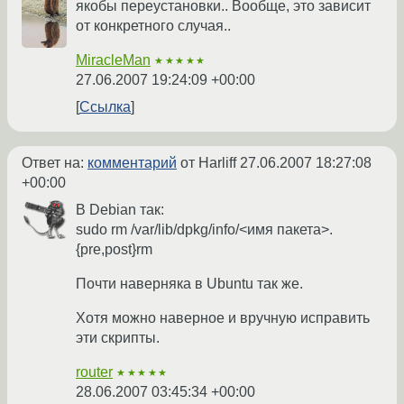
якобы переустановки.. Вообще, это зависит
от конкретного случая..
MiracleMan
★★★★★
27.06.2007 19:24:09 +00:00
Ссылка
Ответ на:
комментарий
от Harliff
27.06.2007 18:27:08
+00:00
В Debian так:
sudo rm /var/lib/dpkg/info/<имя пакета>.
{pre,post}rm
Почти наверняка в Ubuntu так же.
Хотя можно наверное и вручную исправить
эти скрипты.
router
★★★★★
28.06.2007 03:45:34 +00:00