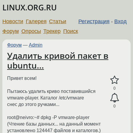
LINUX.ORG.RU
Новости
Галерея
Статьи
Регистрация
-
Вход
Форум
Опросы
Трекер
Поиск
Форум
—
Admin
Удалить кривой пакет в
ubuntu...
Привет всем!
0
Пытаюсь удалить криво поставившийся
vmware-player. Каталог /etc/vmware
снес до этого ручками...
0
root@neivro:~# dpkg -P vmware-player
(Чтение базы данных... на данный момент
установлено 124447 файлов и каталогов.)