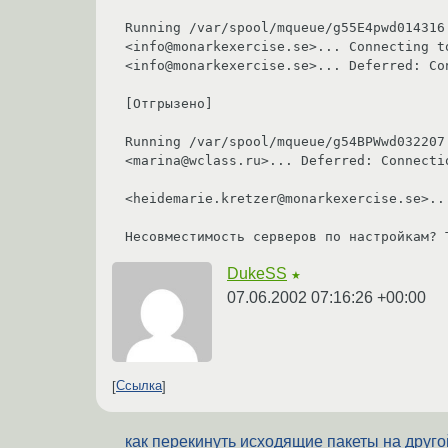
Running /var/spool/mqueue/g55E4pwd014316 
<info@monarkexercise.se>... Connecting t
<info@monarkexercise.se>... Deferred: Co
[Отгрызено]

Running /var/spool/mqueue/g54BPWwd032207 
<marina@wclass.ru>... Deferred: Connecti
<heidemarie.kretzer@monarkexercise.se>..
Несовместимость серверов по настройкам? 
DukeSS
★
07.06.2002 07:16:26 +00:00
Ссылка
как перекинуть исходящие пакеты на друго