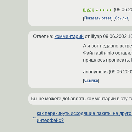
iliyap
(
09.06.2
★★★★★
Показать ответ
Ссылка
Ответ на:
комментарий
от iliyap
09.06.2002 1
А я вот недавно встре
Файл auth-info остави
пришлось прописать. П
anonymous
(
09.06.200
Ссылка
Вы не можете добавлять комментарии в эту т
как перекинуть исходящие пакеты на друго
←
интерфейс?