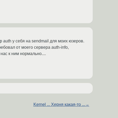
p auth у себя на sendmail для моих юзеров.
ебовал от моего сервера auth-info,
нас к ним нормально....
Kernel ... Херня какая-то ...
→