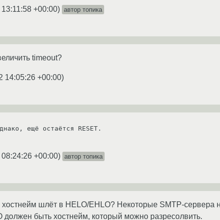
 13:11:58 +00:00
)
автор топика
еличить timeout?
2 14:05:26 +00:00
)
днако, ещё остаётся RESET.

 08:24:26 +00:00
)
автор топика
й хостнейм шлёт в HELO/EHLO? Некоторые SMTP-сервера на
 должен быть хостнейм, который можно разресолвить.