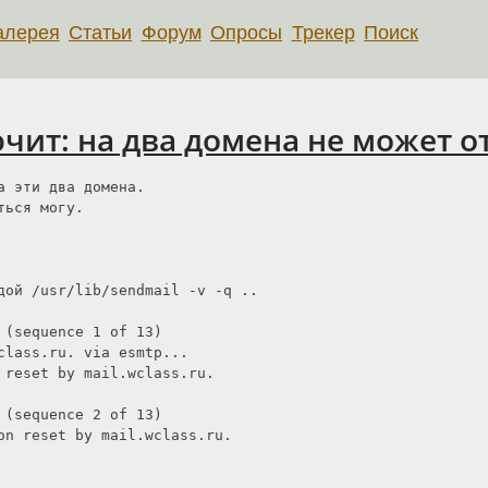
алерея
Статьи
Форум
Опросы
Трекер
Поиск
чит: на два домена не может о
 эти два домена. 

ься могу.

дой /usr/lib/sendmail -v -q ..

(sequence 1 of 13)

lass.ru. via esmtp...

 reset by mail.wclass.ru.

(sequence 2 of 13)

on reset by mail.wclass.ru.
