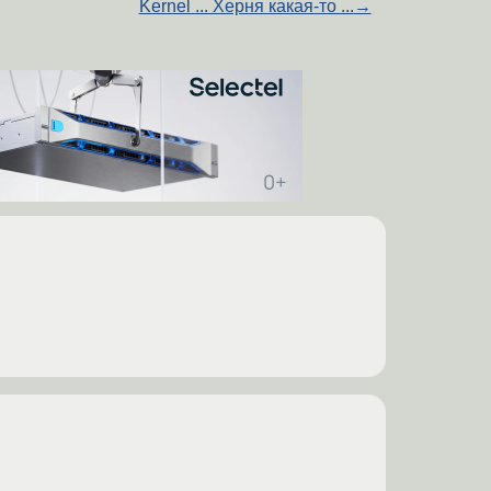
Kernel ... Херня какая-то ...
→