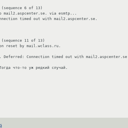
(sequence 6 of 13)

o mail2.aspcenter.se. via esmtp...

nnection timed out with mail2.aspcenter.se.

(sequence 11 of 13)

on reset by mail.wclass.ru.

. Deferred: Connection timed out with mail2.aspcenter.se.
Тогда что-то уж редкий случай. 
й