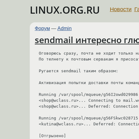
LINUX.ORG.RU
Новости
Г
Форум
—
Admin
sendmail интересно глю
Оговорюсь сразу, почта не ходит только на
По телнету к почтовым сервакам я присосат
Ругается sendmail таким образом:

Активизация попытки доставки почты коман
Running /var/spool/mqueue/g56I2owd029986 
<shop@wclass.ru>... Connecting to mail.wc
<shop@wclass.ru>... Deferred: Connection
Running /var/spool/mqueue/g56FSkwc028715 
<kutina@wclass.ru>... Deferred: Connecti
[Отгрызено]
