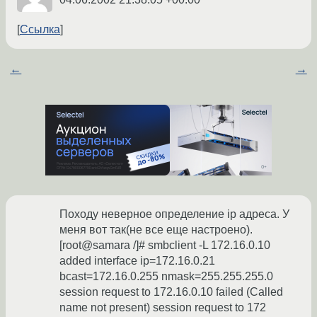
Ссылка
←
→
Походу неверное определение ip адреса. У
меня вот так(не все еще настроено).
[root@samara /]# smbclient -L 172.16.0.10
added interface ip=172.16.0.21
bcast=172.16.0.255 nmask=255.255.255.0
session request to 172.16.0.10 failed (Called
name not present) session request to 172