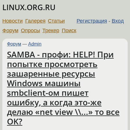
LINUX.ORG.RU
Новости
Галерея
Статьи
Регистрация
-
Вход
Форум
Опросы
Трекер
Поиск
Форум
—
Admin
SAMBA - профи: HELP! При
попытке просмотреть
зашаренные ресурсы
Windows машины
smbclient-ом пишет
ошибку, а когда это-же
делаю «net view \\...» то все
OK?