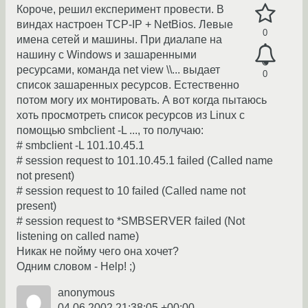
Короче, решил експеримент провести. В
виндах настроен TCP-IP + NetBios. Левые
0
имена сетей и машины. При диалапе на
нашину с Windows и зашаренными
ресурсами, команда net view \\... выдает
0
список зашаренных ресурсов. Естественно
потом могу их монтировать. А вот когда пытаюсь
хоть просмотреть список ресурсов из Linux с
помощью smbclient -L ..., то получаю:
# smbclient -L 101.10.45.1
# session request to 101.10.45.1 failed (Called name
not present)
# session request to 10 failed (Called name not
present)
# session request to *SMBSERVER failed (Not
listening on called name)
Никак не пойму чего она хочет?
Одним словом - Help! ;)
anonymous
04.06.2002 21:38:05 +00:00