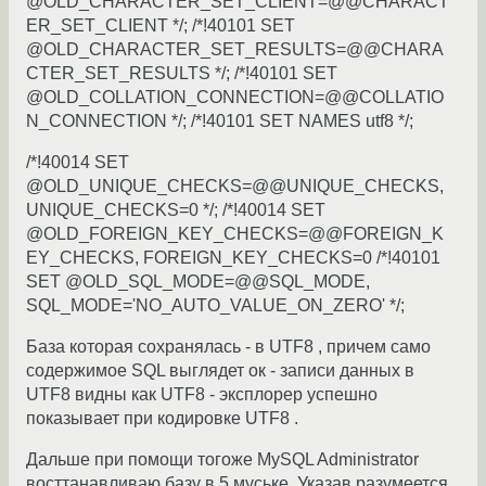
@OLD_CHARACTER_SET_CLIENT=@@CHARACT
ER_SET_CLIENT */; /*!40101 SET
@OLD_CHARACTER_SET_RESULTS=@@CHARA
CTER_SET_RESULTS */; /*!40101 SET
@OLD_COLLATION_CONNECTION=@@COLLATIO
N_CONNECTION */; /*!40101 SET NAMES utf8 */;
/*!40014 SET
@OLD_UNIQUE_CHECKS=@@UNIQUE_CHECKS,
UNIQUE_CHECKS=0 */; /*!40014 SET
@OLD_FOREIGN_KEY_CHECKS=@@FOREIGN_K
EY_CHECKS, FOREIGN_KEY_CHECKS=0 /*!40101
SET @OLD_SQL_MODE=@@SQL_MODE,
SQL_MODE='NO_AUTO_VALUE_ON_ZERO' */;
База которая сохранялась - в UTF8 , причем само
содержимое SQL выглядет ок - записи данных в
UTF8 видны как UTF8 - эксплорер успешно
показывает при кодировке UTF8 .
Дальше при помощи тогоже MySQL Administrator
восттанавливаю базу в 5 муське. Указав разумеется