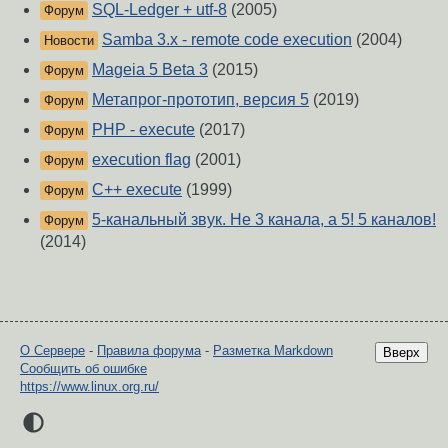
SQL-Ledger + utf-8
(2005)
Форум
Samba 3.x - remote code execution
(2004)
Новости
Mageia 5 Beta 3
(2015)
Форум
Метапрог-прототип, версия 5
(2019)
Форум
PHP - execute
(2017)
Форум
execution flag
(2001)
Форум
C++ execute
(1999)
Форум
5-канальный звук. Не 3 канала, а 5! 5 каналов!
Форум
(2014)
О Сервере
-
Правила форума
-
Разметка Markdown
Вверх
Сообщить об ошибке
https://www.linux.org.ru/