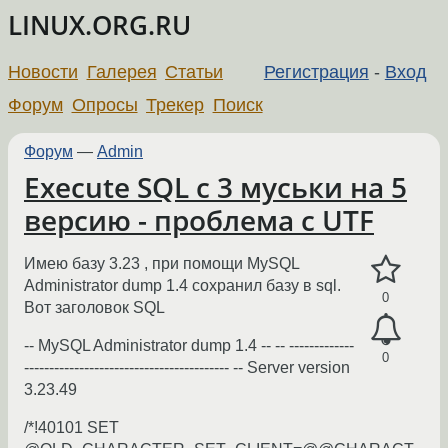
LINUX.ORG.RU
Новости
Галерея
Статьи
Регистрация
-
Вход
Форум
Опросы
Трекер
Поиск
Форум
—
Admin
Execute SQL c 3 муськи на 5
версию - проблема с UTF
Имею базу 3.23 , при помощи MySQL
Administrator dump 1.4 сохранил базу в sql.
0
Вот заголовок SQL
-- MySQL Administrator dump 1.4 -- -- -------------
0
----------------------------------------- -- Server version
3.23.49
/*!40101 SET