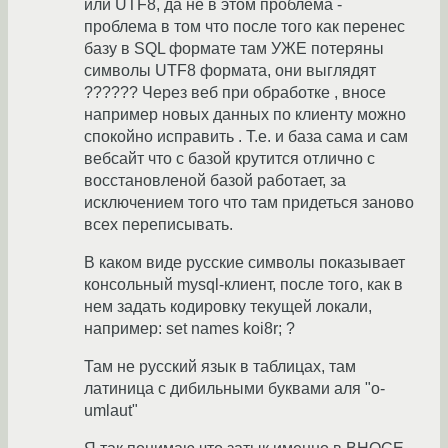
или UTF8, да не в этом проблема -
проблема в том что после того как перенес
базу в SQL формате там УЖЕ потеряны
символы UTF8 формата, они выглядят
?????? Через веб при обработке , вносе
например новых данных по клиенту можно
спокойно исправить . Т.е. и база сама и сам
вебсайт что с базой крутится отлично с
восстановленой базой работает, за
исключением того что там придеться заново
всех переписывать.
В каком виде русские символы показывает
консольный mysql-клиент, после того, как в
нем задать кодировку текущей локали,
например: set names koi8r; ?
Там не русский язык в таблицах, там
латиница с дибильными буквами аля "o-
umlaut"