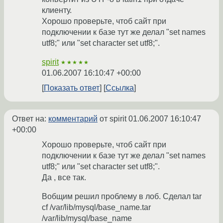
клиенту.
Хорошо проверьте, чтоб сайт при
подключении к базе тут же делал "set names
utf8;" или "set character set utf8;".
spirit
★★★★★
01.06.2007 16:10:47 +00:00
Показать ответ
Ссылка
Ответ на:
комментарий
от spirit
01.06.2007 16:10:47
+00:00
Хорошо проверьте, чтоб сайт при
подключении к базе тут же делал "set names
utf8;" или "set character set utf8;".
Да , все так.
Вобщим решил проблему в лоб. Сделал tar
cf /var/lib/mysql/base_name.tar
/var/lib/mysql/base_name