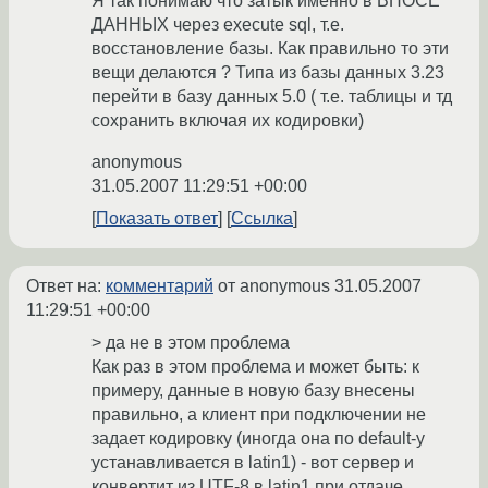
Я так понимаю что затык именно в ВНОСЕ
ДАННЫХ через execute sql, т.е.
восстановление базы. Как правильно то эти
вещи делаются ? Типа из базы данных 3.23
перейти в базу данных 5.0 ( т.е. таблицы и тд
сохранить включая их кодировки)
anonymous
31.05.2007 11:29:51 +00:00
Показать ответ
Ссылка
Ответ на:
комментарий
от anonymous
31.05.2007
11:29:51 +00:00
> да не в этом проблема
Как раз в этом проблема и может быть: к
примеру, данные в новую базу внесены
правильно, а клиент при подключении не
задает кодировку (иногда она по default-у
устанавливается в latin1) - вот сервер и
конвертит из UTF-8 в latin1 при отдаче