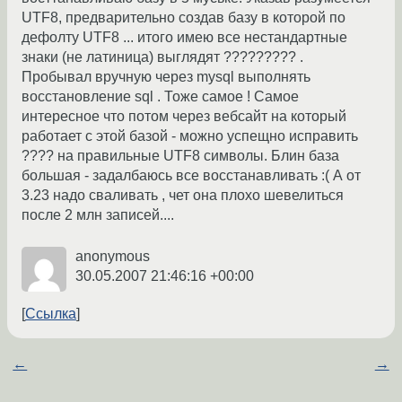
UTF8, предварительно создав базу в которой по
дефолту UTF8 ... итого имею все нестандартные
знаки (не латиница) выглядят ????????? .
Пробывал вручную через mysql выполнять
восстановление sql . Тоже самое ! Самое
интересное что потом через вебсайт на который
работает с этой базой - можно успещно исправить
???? на правильные UTF8 символы. Блин база
большая - задалбаюсь все восстанавливать :( А от
3.23 надо сваливать , чет она плохо шевелиться
после 2 млн записей....
anonymous
30.05.2007 21:46:16 +00:00
Ссылка
←
→