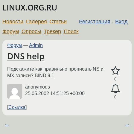
LINUX.ORG.RU
Новости
Галерея
Статьи
Регистрация
-
Вход
Форум
Опросы
Трекер
Поиск
Форум
—
Admin
DNS help
Подскажите как правильно прописать NS и
MX записи? BIND 9.1
0
anonymous
25.05.2002 14:51:25 +00:00
0
Ссылка
←
→