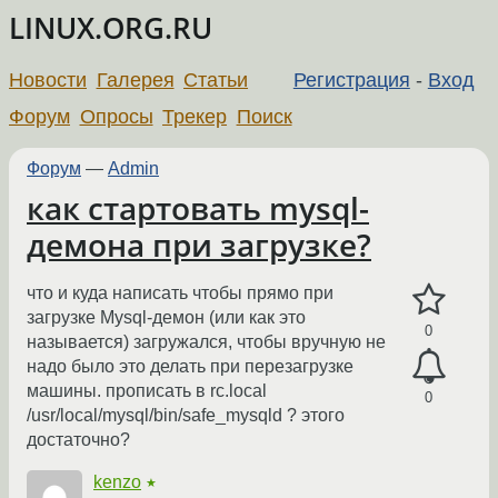
LINUX.ORG.RU
Новости
Галерея
Статьи
Регистрация
-
Вход
Форум
Опросы
Трекер
Поиск
Форум
—
Admin
как стартовать mysql-
демона при загрузке?
что и куда написать чтобы прямо при
загрузке Mysql-демон (или как это
0
называется) загружался, чтобы вручную не
надо было это делать при перезагрузке
машины. прописать в rc.local
0
/usr/local/mysql/bin/safe_mysqld ? этого
достаточно?
kenzo
★