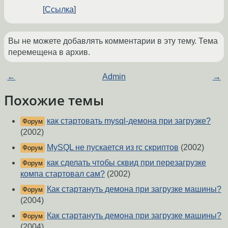
Ссылка
Вы не можете добавлять комментарии в эту тему. Тема
перемещена в архив.
←
Admin
→
Похожие темы
как стартовать mysql-демона при загрузке?
Форум
(2002)
MySQL не пускается из rc скриптов
(2002)
Форум
как сделать чтобы сквид при перезагрузке
Форум
компа стартовал сам?
(2002)
Как стартануть демона при загрузке машины?
Форум
(2004)
Как стартануть демона при загрузке машины?
Форум
(2004)