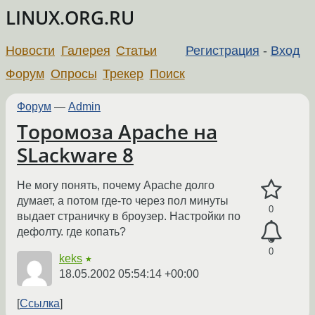
LINUX.ORG.RU
Новости
Галерея
Статьи
Регистрация
-
Вход
Форум
Опросы
Трекер
Поиск
Форум
—
Admin
Торомоза Apache на
SLackware 8
Не могу понять, почему Apache долго
думает, а потом где-то через пол минуты
0
выдает страничку в броузер. Настройки по
дефолту. где копать?
0
keks
★
18.05.2002 05:54:14 +00:00
Ссылка