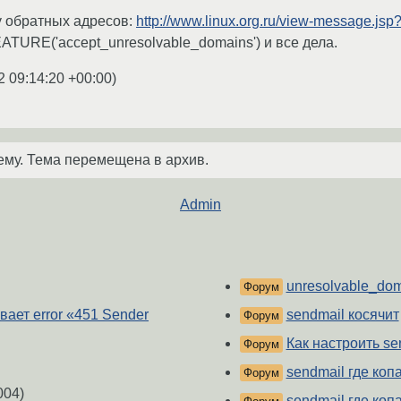
у обратных адресов:
http://www.linux.org.ru/view-message.js
ATURE('accept_unresolvable_domains') и все дела.
2 09:14:20 +00:00
)
ему. Тема перемещена в архив.
Admin
unresolvable_dom
Форум
вает error «451 Sender
sendmail косячит
Форум
Как настроить se
Форум
sendmail где коп
Форум
004)
sendmail где коп