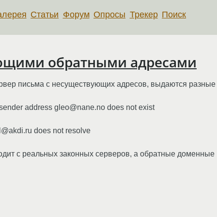
алерея
Статьи
Форум
Опросы
Трекер
Поиск
ующими обратными адресами
ервер письма с несуществующих адресов, выдаются разны
 sender address gleo@nane.no does not exist
ll@akdi.ru does not resolve
одит с реальных законных серверов, а обратные доменные и