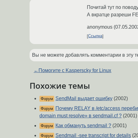
Почитай тут по повод
А вкратце разреши FE
anonymous
(
07.05.200
Ссылка
Вы не можете добавлять комментарии в эту т
←
Помогите с Kasperscky for Linux
Похожие темы
SendMail выдает ошибку
(2002)
Форум
Почему RELAY в /etc/access переби
Форум
domain must resolve» в sendmail.cf ?
(2001)
Как обмануть sendmail ?
(2001)
Форум
Sendmail -see transcript for details
(2
Форум