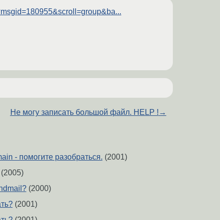
p?msgid=180955&scroll=group&ba...
Не могу записать большой файл. HELP !
→
ain - помогите разобраться.
(2001)
(2005)
ndmail?
(2000)
ать?
(2001)
ать?
(2001)