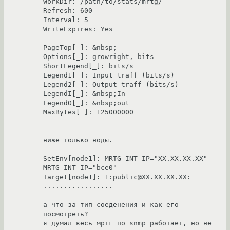
WorkDir: /path/to/stats/mrtg/

Refresh: 600

Interval: 5

WriteExpires: Yes

PageTop[_]: &nbsp;

Options[_]: growright, bits

ShortLegend[_]: bits/s

Legend1[_]: Input traff (bits/s)

Legend2[_]: Output traff (bits/s)

LegendI[_]: &nbsp;In

LegendO[_]: &nbsp;out

MaxBytes[_]: 125000000

ниже только ноды.

SetEnv[node1]: MRTG_INT_IP="XX.XX.XX.XX" 
MRTG_INT_IP="bce0"

Target[node1]: 1:public@XX.XX.XX.XX:

.................

а что за тип соеденения и как его 
посмотреть? 

я думал весь мртг по snmp работает, но не 