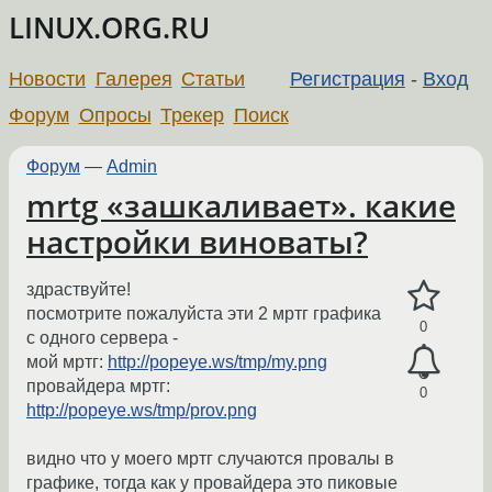
LINUX.ORG.RU
Новости
Галерея
Статьи
Регистрация
-
Вход
Форум
Опросы
Трекер
Поиск
Форум
—
Admin
mrtg «зашкаливает». какие
настройки виноваты?
здраствуйте!
посмотрите пожалуйста эти 2 мртг графика
0
с одного сервера -
мой мртг:
http://popeye.ws/tmp/my.png
провайдера мртг:
0
http://popeye.ws/tmp/prov.png
видно что у моего мртг случаются провалы в
графике, тогда как у провайдера это пиковые