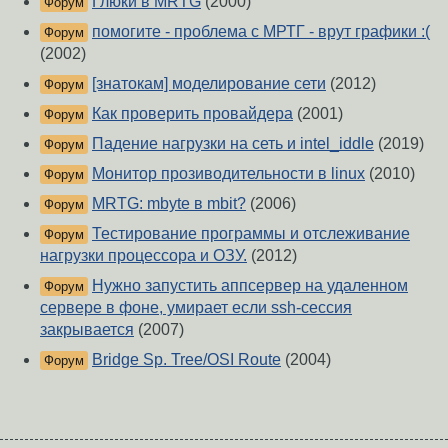
Глюки в MRTG
(2000)
Форум
помогите - проблема с МРТГ - врут графики :(
Форум
(2002)
[знатокам] моделирование сети
(2012)
Форум
Как проверить провайдера
(2001)
Форум
Падение нагрузки на сеть и intel_iddle
(2019)
Форум
Монитор прозиводительности в linux
(2010)
Форум
MRTG: mbyte в mbit?
(2006)
Форум
Тестирование программы и отслеживание
Форум
нагрузки процессора и ОЗУ.
(2012)
Нужно запустить аппсервер на удаленном
Форум
сервере в фоне, умирает если ssh-сессия
закрывается
(2007)
Bridge Sp. Tree/OSI Route
(2004)
Форум