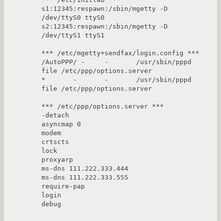
s1:12345:respawn:/sbin/mgetty -D 
/dev/ttyS0 ttyS0

s2:12345:respawn:/sbin/mgetty -D 
/dev/ttyS1 ttyS1

*** /etc/mgetty+sendfax/login.config ***

/AutoPPP/ -     -       /usr/sbin/pppd 
file /etc/ppp/options.server

*       -       -       /usr/sbin/pppd 
file /etc/ppp/options.server

*** /etc/ppp/options.server ***

-detach

asyncmap 0

modem

crtscts

lock

proxyarp

ms-dns 111.222.333.444

ms-dns 111.222.333.555

require-pap

login

debug
