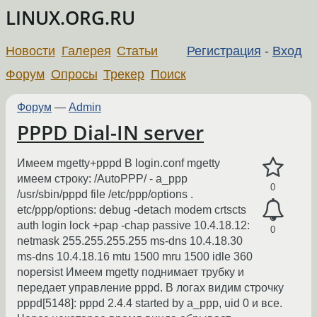
LINUX.ORG.RU
Новости
Галерея
Статьи
Регистрация
-
Вход
Форум
Опросы
Трекер
Поиск
Форум
—
Admin
PPPD Dial-IN server
Имеем mgetty+pppd В login.conf mgetty
имеем строку: /AutoPPP/ - a_ppp
0
/usr/sbin/pppd file /etc/ppp/options .
etc/ppp/options: debug -detach modem crtscts
auth login lock +pap -chap passive 10.4.18.12:
0
netmask 255.255.255.255 ms-dns 10.4.18.30
ms-dns 10.4.18.16 mtu 1500 mru 1500 idle 360
nopersist Имеем mgetty поднимает трубку и
передает управление pppd. В логах видим строчку
pppd[5148]: pppd 2.4.4 started by a_ppp, uid 0 и все.