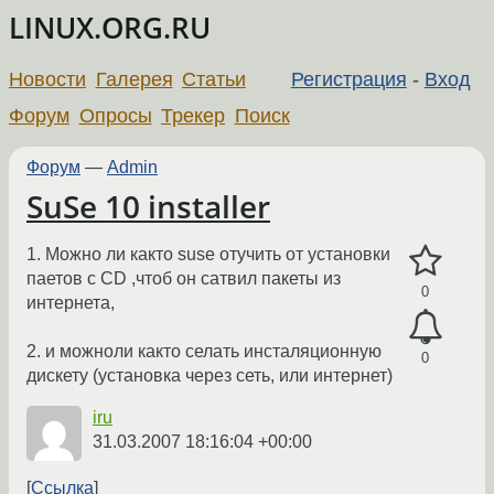
LINUX.ORG.RU
Новости
Галерея
Статьи
Регистрация
-
Вход
Форум
Опросы
Трекер
Поиск
Форум
—
Admin
SuSe 10 installer
1. Можно ли както suse отучить от установки
паетов с CD ,чтоб он сатвил пакеты из
0
интернета,
2. и можноли както селать инсталяционную
0
дискету (установка через сеть, или интернет)
iru
31.03.2007 18:16:04 +00:00
Ссылка