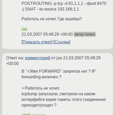
POSTROUTING -p tcp -d 81.1.1.1 --dport 8470
-j SNAT --to-source 192.168.1.1
Работать не хочет. Где ошибка?
jao
21.03.2007 05:48:29 +00:00
автор топика
Показать ответ
Ссылка
Ответ на:
комментарий
от jao
21.03.2007 05:48:29
+00:00
В "-t filter FORWARD" запретов нет ? IP
forwarding включен ?
> Работать не хочет.
tcpdump запускали, смотрели на каком
интерфейсе какие пакеты этого соединения
приходят/уходят ?
spirit