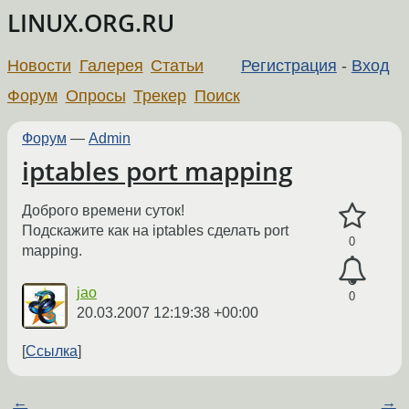
LINUX.ORG.RU
Новости
Галерея
Статьи
Регистрация
-
Вход
Форум
Опросы
Трекер
Поиск
Форум
—
Admin
iptables port mapping
Доброго времени суток!
Подскажите как на iptables сделать port
0
mapping.
jao
0
20.03.2007 12:19:38 +00:00
Ссылка
←
→