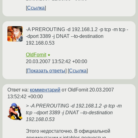
Ссылка
-A PREROUTING -d 192.168.1.2 -p tcp -m tcp -
-dport 3389 -j DNAT --to-destination
192.168.0.53
OldFornit
★
20.03.2007 13:52:42 +00:00
Показать ответы
Ссылка
Ответ на:
комментарий
от OldFornit
20.03.2007
13:52:42 +00:00
> -A PREROUTING -d 192.168.1.2 -p tcp -m
tcp --dport 3389 -j DNAT --to-destination
192.168.0.53
Этого недостаточно. В официальной
документации к iptables полностью