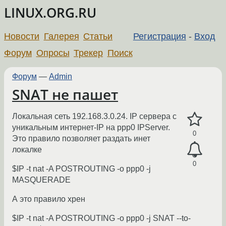
LINUX.ORG.RU
Новости
Галерея
Статьи
Регистрация
-
Вход
Форум
Опросы
Трекер
Поиск
Форум
—
Admin
SNAT не пашет
Локальная сеть 192.168.3.0.24. IP сервера с
уникальным интернет-IP на ppp0 IPServer.
0
Это правило позволяет раздать инет
локалке
0
$IP -t nat -A POSTROUTING -o ppp0 -j
MASQUERADE
А это правило хрен
$IP -t nat -A POSTROUTING -o ppp0 -j SNAT --to-