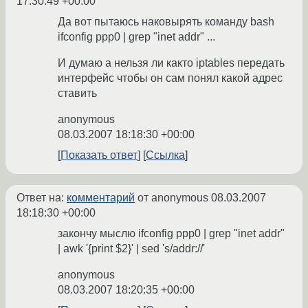
17:30:49 +00:00
Да вот пытаюсь наковырять команду bash
ifconfig ppp0 | grep "inet addr" ...
И думаю а нельзя ли както iptables передать
интерфейс чтобы он сам понял какой адрес
ставить
anonymous
08.03.2007 18:18:30 +00:00
Показать ответ
Ссылка
Ответ на:
комментарий
от anonymous
08.03.2007
18:18:30 +00:00
закончу мыслю ifconfig ppp0 | grep "inet addr"
| awk '{print $2}' | sed 's/addr://'
anonymous
08.03.2007 18:20:35 +00:00