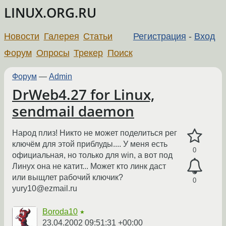
LINUX.ORG.RU
Новости
Галерея
Статьи
Регистрация
-
Вход
Форум
Опросы
Трекер
Поиск
Форум
—
Admin
DrWeb4.27 for Linux,
sendmail daemon
Народ плиз! Никто не может поделиться рег
ключём для этой приблуды.... У меня есть
0
официальная, но только для win, а вот под
Линух она не катит... Может кто линк даст
или выщлет рабочий ключик?
0
yury10@ezmail.ru
Boroda10
★
23.04.2002 09:51:31 +00:00