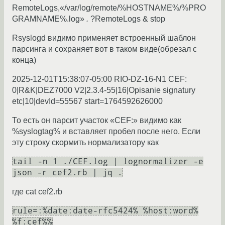
RemoteLogs,«/var/log/remote/%HOSTNAME%/%PRO
GRAMNAME%.log»
.
?RemoteLogs & stop
Rsyslogd видимо применяет встроенный шаблон
парсинга и сохраняет вот в таком виде(обрезал с
конца)
2025-12-01T15:38:07-05:00 RIO-DZ-16-N1 CEF:
0|R&K|DEZ7000 V2|2.3.4-55|16|Opisanie signatury
etc|10|devId=55567 start=1764592626000
То есть он парсит участок «CEF:» видимо как
%syslogtag% и вставляет пробел после него. Если
эту строку скормить нормализатору как
tail -n 1 ./CEF.log | lognormalizer -e
json -r cef2.rb | jq .
где cat cef2.rb
rule=:%date:date-rfc5424% %host:word%
%f:cef%%