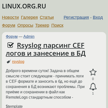
LINUX.ORG.RU
Новости
Галерея
Статьи
Регистрация
-
Вход
Форум
Опросы
Трекер
Поиск
Форум
—
Admin
Rsyslog парсинг CEF
логов и занесение в БД
rsyslog
Доброго времени суток! Задача в общем
смысле стоит следующем - принимать логи
0
в CEF формате и заносить в бд, но ещё до
сохранения в БД возникают проблемы. При
приёме и сохранении в файл как
1
RemoteLogs стандартным способом -
$template