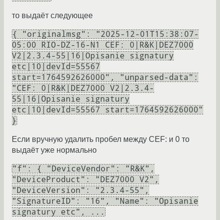
то выдаёт следующее
{ "originalmsg": "2025-12-01T15:38:07-
05:00 RIO-DZ-16-N1 CEF: 0|R&K|DEZ7000
V2|2.3.4-55|16|Opisanie signatury
etc|10|devId=55567
start=1764592626000", "unparsed-data":
"CEF: 0|R&K|DEZ7000 V2|2.3.4-
55|16|Opisanie signatury
etc|10|devId=55567 start=1764592626000"
}
Если вручную удалить пробел между CEF: и 0 то
выдаёт уже нормально
"f": { "DeviceVendor": "R&K",
"DeviceProduct": "DEZ7000 V2",
"DeviceVersion": "2.3.4-55",
"SignatureID": "16", "Name": "Opisanie
signatury etc", ...