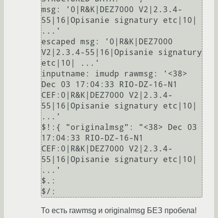
msg: '0|R&K|DEZ7000 V2|2.3.4-
55|16|Opisanie signatury etc|10| 
...'

escaped msg: '0|R&K|DEZ7000 
V2|2.3.4-55|16|Opisanie signatury 
etc|10| ...'

inputname: imudp rawmsg: '<38> 
Dec 03 17:04:33 RIO-DZ-16-N1 
CEF:0|R&K|DEZ7000 V2|2.3.4-
55|16|Opisanie signatury etc|10| 
...'

$!:{ "originalmsg": "<38> Dec 03 
17:04:33 RIO-DZ-16-N1 
CEF:0|R&K|DEZ7000 V2|2.3.4-
55|16|Opisanie signatury etc|10| 
...'

$.:

То есть rawmsg и originalmsg БЕЗ пробела!