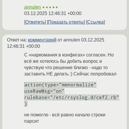
annulen
★★★★★
03.12.2025 12:46:31 +00:00
Ответить
Показать ответы
Ссылка
Ответ на:
комментарий
от annulen
03.12.2025
12:46:31 +00:00
С «наркомания в конфигах» согласен. Но
всё же хотелось бы добить вопрос и
чувствую что решение близко - надо то
заставить НЕ делать :) Сейчас попробовал
action(type="mmnormalize"
useRawMsg="on"
rulebase="/etc/rsyslog.d/cef2.rb"
)
не помогло - всё равно начало строки
парсит