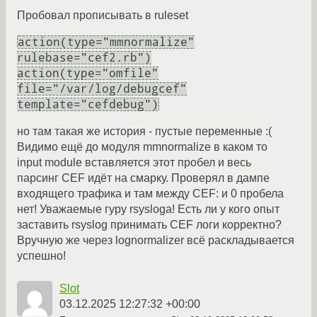
Пробовал прописывать в ruleset
action(type="mmnormalize"
rulebase="cef2.rb")
action(type="omfile"
file="/var/log/debugcef"
template="cefdebug")
но там такая же история - пустые переменные :(
Видимо ещё до модуля mmnormalize в каком то
input module вставляется этот пробел и весь
парсинг CEF идёт на смарку. Проверял в дампе
входящего трафика и там между CEF: и 0 пробела
нет! Уважаемые гуру rsysloga! Есть ли у кого опыт
заставить rsyslog принимать CEF логи корректно?
Вручную же через lognormalizer всё раскладывается
успешно!
Slot
03.12.2025 12:27:32 +00:00