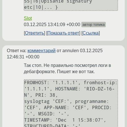
55|16|Opisanie signatury 
Slot
03.12.2025 13:41:09 +00:00
автор топика
Ответить
Показать ответ
Ссылка
Ответ на:
комментарий
от annulen
03.12.2025
12:46:31 +00:00
Так стоп. Не правильно посмотрел логи в
дебагформате. Пишет же вот так.
FROMHOST: '1.1.1.1', fromhost-ip: 
'1.1.1.1', HOSTNAME: 'RIO-DZ-16-
N', PRI: 38,

syslogtag 'CEF:', programname: 
'CEF', APP-NAME: 'CEF', PROCID: 
'-', MSGID: '-',

TIMESTAMP: 'Dec  1 15:38:07', 
STRUCTURED-DATA: '-',
