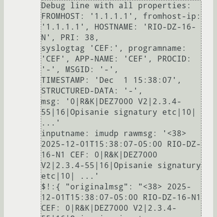
Debug line with all properties:

FROMHOST: '1.1.1.1', fromhost-ip: 
'1.1.1.1', HOSTNAME: 'RIO-DZ-16-
N', PRI: 38,

syslogtag 'CEF:', programname: 
'CEF', APP-NAME: 'CEF', PROCID: 
'-', MSGID: '-',

TIMESTAMP: 'Dec  1 15:38:07', 
STRUCTURED-DATA: '-',

msg: '0|R&K|DEZ7000 V2|2.3.4-
55|16|Opisanie signatury etc|10| 
...'

inputname: imudp rawmsg: '<38> 
2025-12-01T15:38:07-05:00 RIO-DZ-
16-N1 CEF: 0|R&K|DEZ7000 
V2|2.3.4-55|16|Opisanie signatury 
etc|10| ...'

$!:{ "originalmsg": "<38> 2025-
12-01T15:38:07-05:00 RIO-DZ-16-N1 
CEF: 0|R&K|DEZ7000 V2|2.3.4-