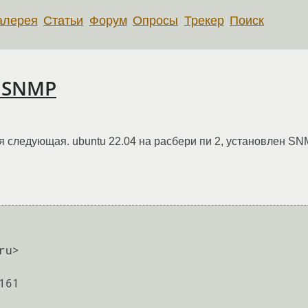
алерея
Статьи
Форум
Опросы
Трекер
Поиск
в SNMP
 следующая. ubuntu 22.04 на расбери пи 2, установлен SN
u>

61
