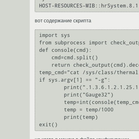
вот содержание скрипта
import sys

from subprocess import check_outp
def console(cmd):

    cmd=cmd.split()

    return check_output(cmd).decode("utf-8").rstrip()

temp_cmd="cat /sys/class/thermal
if sys.argv[1] == "-g":

        print(".1.3.6.1.2.1.25.1.8.1")

        print("Gauge32")

        temp=int(console(temp_cmd))

        temp = temp/1000

        print(temp)
