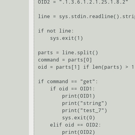
OID2 = ".1.3.6.1.2.1.25.1.8.2"

line = sys.stdin.readline().strip
if not line:

    sys.exit(1)

parts = line.split()

command = parts[0]

oid = parts[1] if len(parts) > 1 
if command == "get":

    if oid == OID1:

        print(OID1)

        print("string")

        print("test_7")

        sys.exit(0)

    elif oid == OID2:

        print(OID2)
