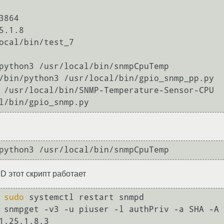
864

.1.8

ocal/bin/test_7

python3 /usr/local/bin/snmpCpuTemp

/bin/python3 /usr/local/bin/gpio_snmp_pp.py

 /usr/local/bin/SNMP-Temperature-Sensor-CPU

ID этот скрипт работает
 
sudo
 systemctl restart snmpd

 snmpget -v3 -u piuser -l authPriv -a SHA -A 
1.25.1.8.3
