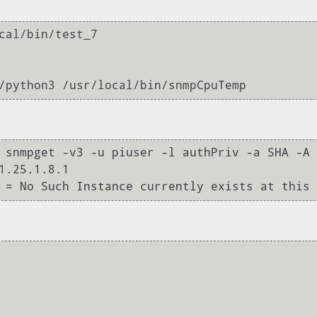
cal/bin/test_7

 snmpget -v3 -u piuser -l authPriv -a SHA -A 
1.25.1.8.1
