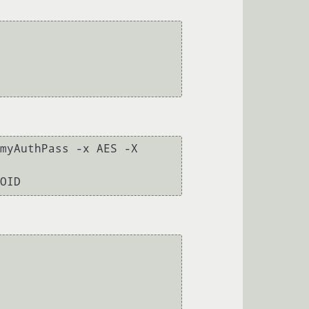
myAuthPass -x AES -X 