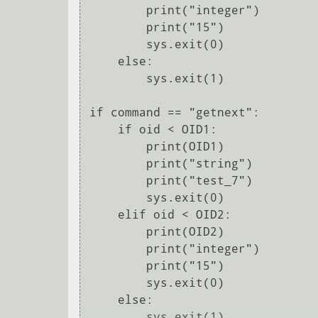
        print("integer")

        print("15")

        sys.exit(0)

    else:

        sys.exit(1)

if command == "getnext":

    if oid < OID1:

        print(OID1)

        print("string")

        print("test_7")

        sys.exit(0)

    elif oid < OID2:

        print(OID2)

        print("integer")

        print("15")

        sys.exit(0)

    else:

        sys.exit(1)
