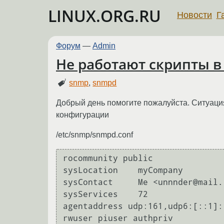
LINUX.ORG.RU
Новости
Г
Форум
—
Admin
Не работают скрипты 
snmp
,
snmpd
Добрый день помогите пожалуйста. Ситуация
конфигурации
/etc/snmp/snmpd.conf
rocommunity public

sysLocation    myCompany

sysContact     Me <unnnder@mail.r
sysServices    72

agentaddress udp:161,udp6:[::1]:1
rwuser piuser authpriv
