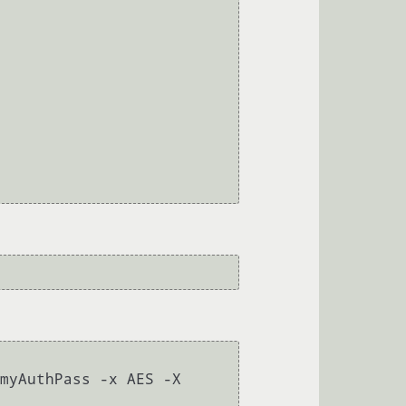
myAuthPass -x AES -X 