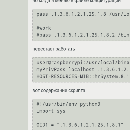
но когда я меняю в файле конфигурации
pass .1.3.6.1.2.1.25.1.8 /usr/lo
#work

перестает работать
user@raspberrypi:/usr/local/bin$
myPrivPass localhost .1.3.6.1.2.
вот содержание скрипта
#!/usr/bin/env python3

import sys

OID1 = ".1.3.6.1.2.1.25.1.8.1"
