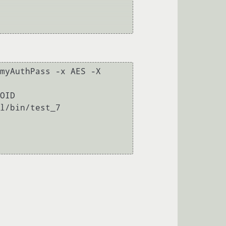
myAuthPass -x AES -X 
OID

l/bin/test_7
