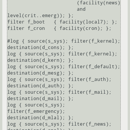
                        (facility(news)

                        and 
level(crit..emerg)); };

filter f_boot   { facility(local7); };

filter f_cron   { facility(cron); };

#log { source(s_sys); filter(f_kernel); 
destination(d_cons); };

log { source(s_sys); filter(f_kernel); 
destination(d_kern); };

log { source(s_sys); filter(f_default); 
destination(d_mesg); };

log { source(s_sys); filter(f_auth); 
destination(d_auth); };

log { source(s_sys); filter(f_mail); 
destination(d_mail); };

log { source(s_sys); 
filter(f_emergency); 
destination(d_mlal); };

log { source(s_sys); filter(f_news); 