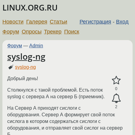
LINUX.ORG.RU
Новости
Галерея
Статьи
Регистрация
-
Вход
Форум
Опросы
Трекер
Поиск
Форум
—
Admin
syslog-ng
syslog-ng
Добрый день!
0
Столкнулся с такой проблемой. Есть поток
syslog с сервера А на сервер Б (приемник).
2
На Сервер А приходят сислоги с
оборудования. Сервер А формирует свой поток
сислога в котором содержаться сислоги с
оборудования, и отправляет свой сислог на сервер
Б.