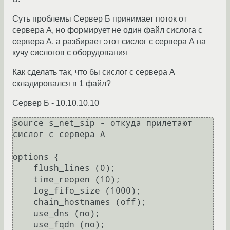
Суть проблемы Сервер Б принимает поток от
сервера А, но формирует не один файл сислога с
сервера А, а разбирает этот сислог с сервера А на
кучу сислогов с оборудования
Как сделать так, что бы сислог с сервера А
складировался в 1 файл?
Сервер Б - 10.10.10.10
source s_net_sip - откуда прилетают 
сислог с сервера А

options {

    flush_lines (0);

    time_reopen (10);

    log_fifo_size (1000);

    chain_hostnames (off);

    use_dns (no);

    use_fqdn (no);
