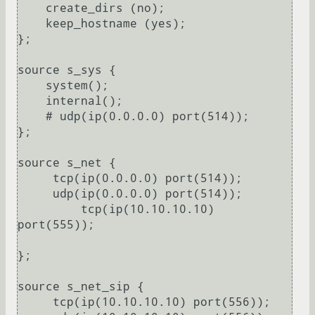
    create_dirs (no);

    keep_hostname (yes);

};

source s_sys {

    system();

    internal();

    # udp(ip(0.0.0.0) port(514));

};

source s_net {

     tcp(ip(0.0.0.0) port(514));

     udp(ip(0.0.0.0) port(514));

	 tcp(ip(10.10.10.10) 
port(555));

};

source s_net_sip {

     tcp(ip(10.10.10.10) port(556));
