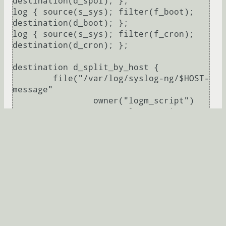
destination(d_spol); };

log { source(s_sys); filter(f_boot); 
destination(d_boot); };

log { source(s_sys); filter(f_cron); 
destination(d_cron); };

destination d_split_by_host {

        file("/var/log/syslog-ng/$HOST-
message"

                owner("logm_script")

                group("logm_script")

                perm(0644)

                dir_perm(0750)

Развернуть
                create_dirs(yes)

        );

};

Pipit0n
03.06.2025 08:35:36 +00:00
destination d_split_by_sourceip {

Последнее исправление: leave
03.06.2025 08:47:44
        file("/var/log/syslog-
+00:00
(всего исправлений: 1)
ng/$SOURCEIP-message"

		        owner("log")
