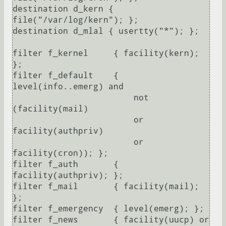
destination d_kern { 
file("/var/log/kern"); };

destination d_mlal { usertty("*"); };

filter f_kernel     { facility(kern); 
};

filter f_default    { 
level(info..emerg) and

                        not 
(facility(mail)

                        or 
facility(authpriv)

                        or 
facility(cron)); };

filter f_auth       { 
facility(authpriv); };

filter f_mail       { facility(mail); 
};

filter f_emergency  { level(emerg); };

filter f_news       { facility(uucp) or
