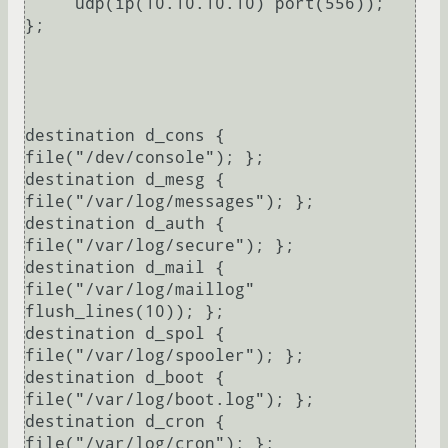
     udp(ip(10.10.10.10) port(556));

};

destination d_cons { 
file("/dev/console"); };

destination d_mesg { 
file("/var/log/messages"); };

destination d_auth { 
file("/var/log/secure"); };

destination d_mail { 
file("/var/log/maillog" 
flush_lines(10)); };

destination d_spol { 
file("/var/log/spooler"); };

destination d_boot { 
file("/var/log/boot.log"); };

destination d_cron { 
file("/var/log/cron"); };
