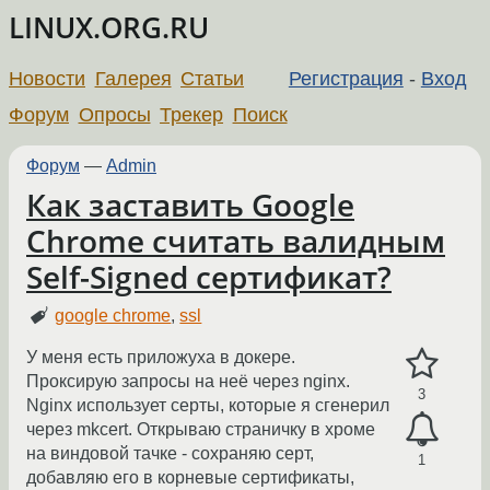
LINUX.ORG.RU
Новости
Галерея
Статьи
Регистрация
-
Вход
Форум
Опросы
Трекер
Поиск
Форум
—
Admin
Как заставить Google
Chrome считать валидным
Self-Signed сертификат?
google chrome
,
ssl
У меня есть приложуха в докере.
Проксирую запросы на неё через nginx.
3
Nginx использует серты, которые я сгенерил
через mkcert. Открываю страничку в хроме
на виндовой тачке - сохраняю серт,
1
добавляю его в корневые сертификаты,