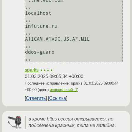
*.thetvdb.com                                                
,,   

localhost                                                    
,,   

infuture.ru                                                  
,,   

A1ICAM.A1VDC.US.AF.MIL                                       
,,   

ddos-guard                                                   
sparks
★★★★
01.03.2025 09:05:34 +00:00
Последнее исправление: sparks
01.03.2025 09:08:44
+00:00
(всего
исправлений: 1
)
Ответить
Ссылка
в хроме https сессия открывается, но
подсвечена красным, типа не валидна.