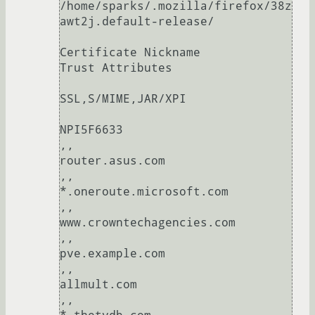
/home/sparks/.mozilla/firefox/38z
awt2j.default-release/

Certificate Nickname                                         
Trust Attributes

SSL,S/MIME,JAR/XPI

NPI5F6633                                                    
,,   

router.asus.com                                              
,,   

*.oneroute.microsoft.com                                     
,,   

www.crowntechagencies.com                                    
,,   

pve.example.com                                              
,,   

allmult.com                                                  
,,   
