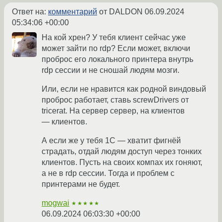
Ответ на:
комментарий
от DALDON
06.09.2024
05:34:06 +00:00
На кой хрен? У тебя клиент сейчас уже
может зайти по rdp? Если может, включи
проброс его локального принтера внутрь
rdp сессии и не сношай людям мозги.
Или, если не нравится как родной виндовый
проброс работает, ставь screwDrivers от
tricerat. На сервер сервер, на клиентов
— клиентов.
А если же у тебя 1С — хватит фигнёй
страдать, отдай людям доступ через тонких
клиентов. Пусть на своих компах их гоняют,
а не в rdp сессии. Тогда и проблем с
принтерами не будет.
mogwai
★★★★★
06.09.2024 06:03:30 +00:00