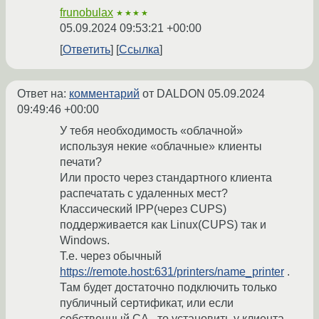
frunobulax
★★★★
05.09.2024 09:53:21 +00:00
Ответить
Ссылка
Ответ на:
комментарий
от DALDON
05.09.2024
09:49:46 +00:00
У тебя необходимость «облачной»
используя некие «облачные» клиенты
печати?
Или просто через стандартного клиента
распечатать с удаленных мест?
Классический IPP(через CUPS)
поддерживается как Linux(CUPS) так и
Windows.
Т.е. через обычный
https://remote.host:631/printers/name_printer
.
Там будет достаточно подключить только
публичный сертификат, или если
собственный CA - то установить у клиента