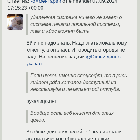
Ответ на:
комментарий
от einhander
07.09.2024
17:15:23 +00:00
удаленная система ничего не знает о
системе печати локальной системы,
там и айос может быть
Ей и не надо знать. Надо знать локальному
клиенту, а он знает. И городить огороды не
надо.На решение задачи
@Dimez
давно
указал
.
Если нужен именно спецсофт, то пусть
кидает pdf в каталог доступный из
некстклауда и печатает pdf оттуда.
рукалицо.пнг
Вообще есть веб клиент для этих
целей.
Вообще, для этих целей 1С реализовали
автоматическое обновление тонких