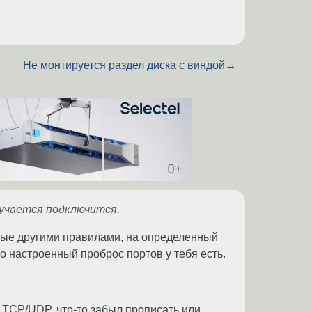
Не монтируется раздел диска с виндой
→
лучается подключится.
ные другими правилами, на определенный
но настроенный проброс портов у тебя есть.
 TCP/UDP, что-то забыл прописать или