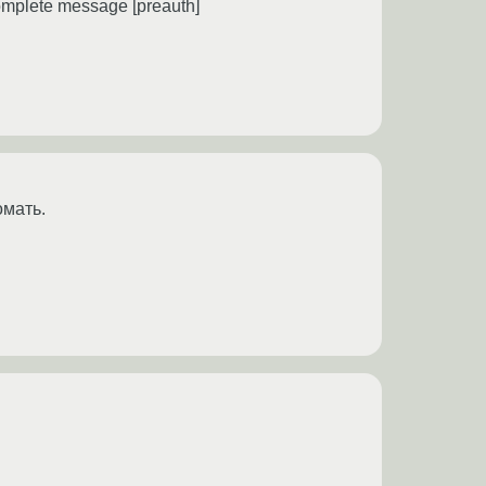
omplete message [preauth]
омать.