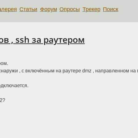
алерея
Статьи
Форум
Опросы
Трекер
Поиск
в , ssh за раутером
ром.
 снаружи , с включённым на раутере dmz , направленном на 
одключается.
22?