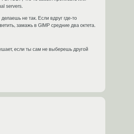
al servers.
елаешь не так. Если вдруг где-то
светить, замажь в GIMP средние два октета.
слушает, если ты сам не выберешь другой