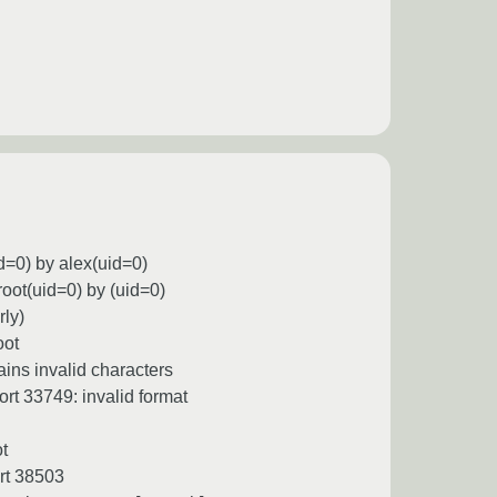
d=0) by alex(uid=0)
ot(uid=0) by (uid=0)
rly)
oot
ins invalid characters
t 33749: invalid format
t
rt 38503