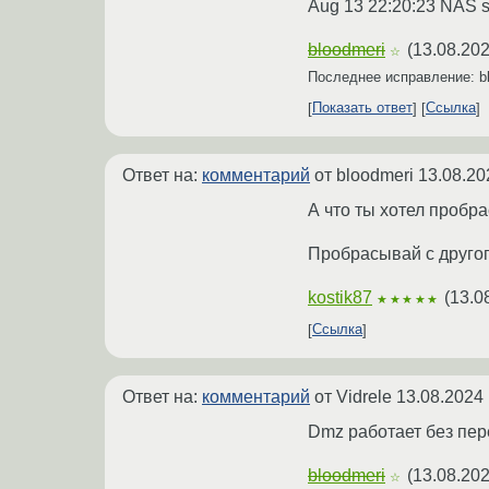
Aug 13 22:20:23 NAS ss
bloodmeri
(
13.08.202
☆
Последнее исправление: b
Показать ответ
Ссылка
Ответ на:
комментарий
от bloodmeri
13.08.20
А что ты хотел пробр
Пробрасывай с другог
kostik87
(
13.0
★★★★★
Ссылка
Ответ на:
комментарий
от Vidrele
13.08.2024 
Dmz работает без пер
bloodmeri
(
13.08.202
☆