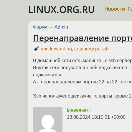
LINUX.ORG.RU
Новости
Г
Форум
—
Admin
Перенаправление порто
port forwarding
,
raspberry pi
,
ssh
В домашней сети есть малинка , с ssh серве
Внутри сети получается к ней подключится ,
подключится.
А с перенаправленим портов 22 на 22 , не п
Ssh использует ещеикакие то порты ,кроме 
bloodmeri
☆
13.08.2024 18:10:01 +00:00