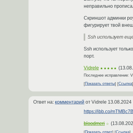
неправильно прописал, з
Скриншот админки роу
фигурирует твой внешн
Ssh использует ещ
Ssh использует только
порт.
Vidrele
(
13.08
★★★★★
Последнее исправление: V
Показать ответы
Ссылка
Ответ на:
комментарий
от Vidrele
13.08.2024 
https://ibb.co/mTMBc7
bloodmeri
(
13.08.202
☆
Показать ответ
Ссылка