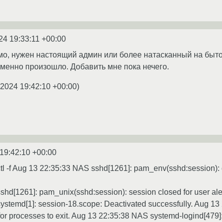
24 19:33:11 +00:00
имо, нужен настоящий админ или более натасканный на быт
 именно произошло. Добавить мне пока нечего.
.2024 19:42:10 +00:00
)
19:42:10 +00:00
l -f Aug 13 22:35:33 NAS sshd[1261]: pam_env(sshd:session): 
hd[1261]: pam_unix(sshd:session): session closed for user al
stemd[1]: session-18.scope: Deactivated successfully. Aug 13
 for processes to exit. Aug 13 22:35:38 NAS systemd-logind[47