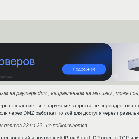
нным на раутере dmz , направленном на малинку , тоже по
ере направляет все наружные запросы, не переадресован
 если через DMZ работает, то всё для доступа через правиль
м портов 22 на 22 , не подключается.
утал внешний и внутренний IP, выбрал UDP вместо TCP или