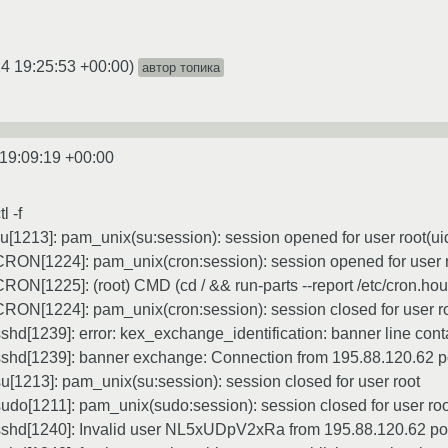
4 19:25:53 +00:00
)
автор топика
19:09:19 +00:00
l -f
[1213]: pam_unix(su:session): session opened for user root(ui
ON[1224]: pam_unix(cron:session): session opened for user ro
ON[1225]: (root) CMD (cd / && run-parts --report /etc/cron.hou
ON[1224]: pam_unix(cron:session): session closed for user r
d[1239]: error: kex_exchange_identification: banner line conta
hd[1239]: banner exchange: Connection from 195.88.120.62 por
[1213]: pam_unix(su:session): session closed for user root
do[1211]: pam_unix(sudo:session): session closed for user roo
shd[1240]: Invalid user NL5xUDpV2xRa from 195.88.120.62 po