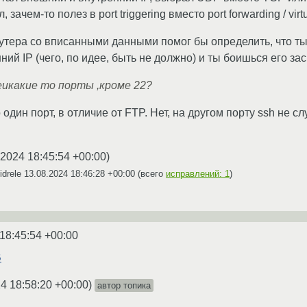
ачем-то полез в port triggering вместо port forwarding / virtu
тера со вписанными данными помог бы определить, что ты д
ий IP (чего, по идее, быть не должно) и ты боишься его за
еикакие то порты ,кроме 22?
 один порт, в отличие от FTP. Нет, на другом порту ssh не 
.2024 18:45:54 +00:00
)
idrele
13.08.2024 18:46:28 +00:00
(всего
исправлений: 1
)
18:45:54 +00:00
B
4 18:58:20 +00:00
)
автор топика