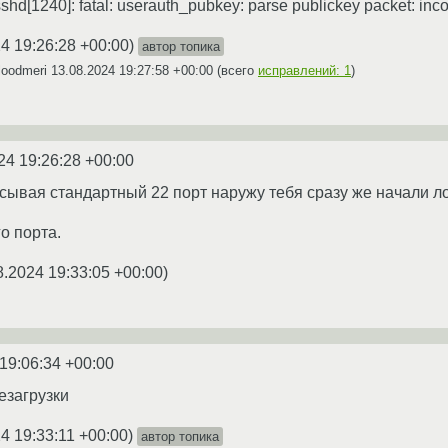
hd[1240]: fatal: userauth_pubkey: parse publickey packet: inc
4 19:26:28 +00:00
)
автор топика
loodmeri
13.08.2024 19:27:58 +00:00
(всего
исправлений: 1
)
24 19:26:28 +00:00
асывая стандартный 22 порт наружу тебя сразу же начали л
о порта.
8.2024 19:33:05 +00:00
)
19:06:34 +00:00
езагрузки
4 19:33:11 +00:00
)
автор топика