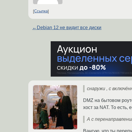
Ссылка
←
Debian 12 не видит все диски
снаружи , с включё
DMZ на бытовом роут
хост за NAT. То есть,
А с перенаправлени
Вангую, что ты переп