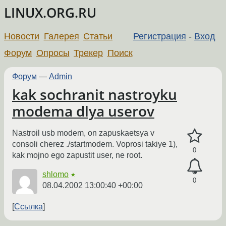
LINUX.ORG.RU
Новости
Галерея
Статьи
Регистрация
-
Вход
Форум
Опросы
Трекер
Поиск
Форум
—
Admin
kak sochranit nastroyku
modema dlya userov
Nastroil usb modem, on zapuskaetsya v
consoli cherez ./startmodem. Voprosi takiye 1),
0
kak mojno ego zapustit user, ne root.
shlomo
★
0
08.04.2002 13:00:40 +00:00
Ссылка