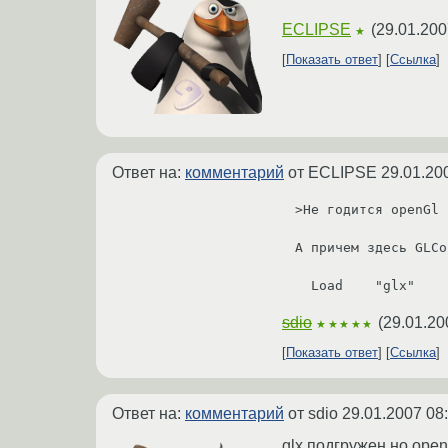
ECLIPSE
(
29.01.200
★
Показать ответ
Ссылка
Ответ на:
комментарий
от ECLIPSE
29.01.20
>Не годится openGl 
А причем здесь GLCo
sdio
(
29.01.20
★★★★★
Показать ответ
Ссылка
Ответ на:
комментарий
от sdio
29.01.2007 08
glx подгружен но open