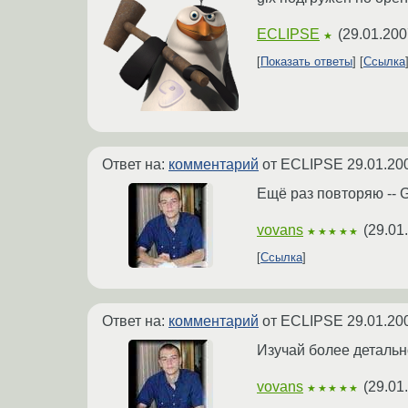
ECLIPSE
(
29.01.200
★
Показать ответы
Ссылка
Ответ на:
комментарий
от ECLIPSE
29.01.20
Ещё раз повторяю -- 
vovans
(
29.01
★★★★★
Ссылка
Ответ на:
комментарий
от ECLIPSE
29.01.20
Изучай более детальн
vovans
(
29.01
★★★★★