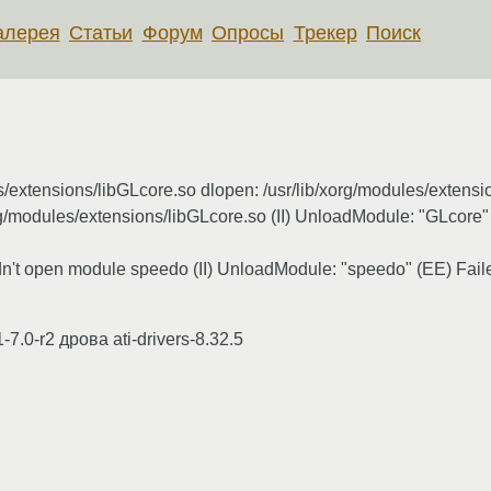
алерея
Статьи
Форум
Опросы
Трекер
Поиск
s/extensions/libGLcore.so dlopen: /usr/lib/xorg/modules/extens
org/modules/extensions/libGLcore.so (II) UnloadModule: "GLcore
n't open module speedo (II) UnloadModule: "speedo" (EE) Fail
.0-r2 дрова ati-drivers-8.32.5