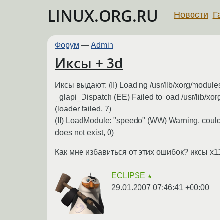
LINUX.ORG.RU
Новости
Г
Форум
—
Admin
Иксы + 3d
Иксы выдают: (II) Loading /usr/lib/xorg/module
_glapi_Dispatch (EE) Failed to load /usr/lib/x
(loader failed, 7)
(II) LoadModule: "speedo" (WW) Warning, could
does not exist, 0)
Как мне избавиться от этих ошибок? иксы x11-7
ECLIPSE
★
29.01.2007 07:46:41 +00:00