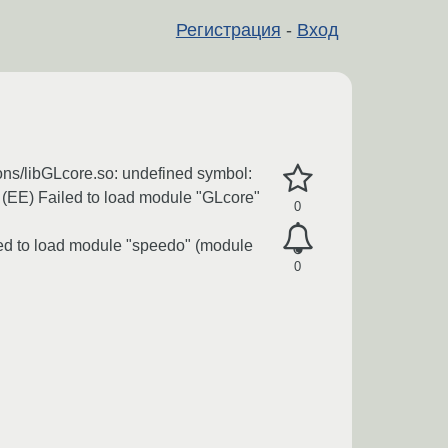
Регистрация
-
Вход
ions/libGLcore.so: undefined symbol:
" (EE) Failed to load module "GLcore"
0
ed to load module "speedo" (module
0