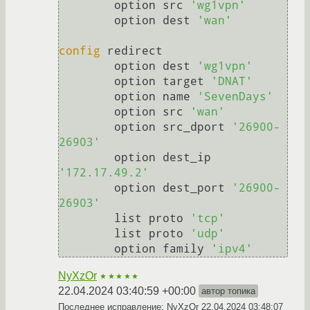
        option src 
'wg1vpn'
        option dest 
'wan'
config
 redirect

        option dest 
'wg1vpn'
        option target 
'DNAT'
        option name 
'SevenDays'
        option src 
'wan'
        option src_dport 
'26900-
26903'
        option dest_ip 
'172.17.49.2'
        option dest_port 
'26900-
26903'
        list proto 
'tcp'
        list proto 
'udp'
        option family 
'ipv4'
NyXzOr
★★★★★
22.04.2024 03:40:59 +00:00
автор топика
Последнее исправление: NyXzOr
22.04.2024 03:48:07