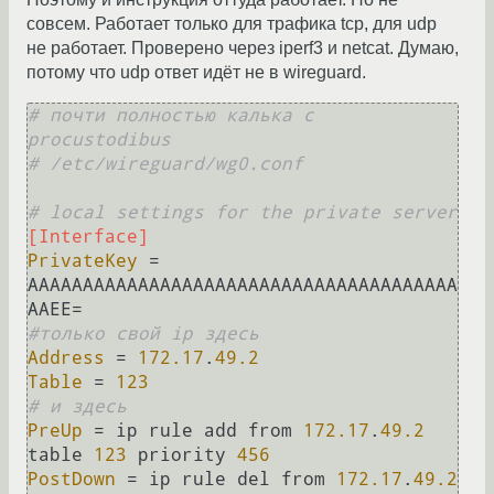
совсем. Работает только для трафика tcp, для udp
не работает. Проверено через iperf3 и netcat. Думаю,
потому что udp ответ идёт не в wireguard.
# почти полностью калька с 
procustodibus
# /etc/wireguard/wg0.conf
# local settings for the private server
[Interface]
PrivateKey
 = 
AAAAAAAAAAAAAAAAAAAAAAAAAAAAAAAAAAAAAAA
#только свой ip здесь
Address
 = 
172.17
.
49.2
Table
 = 
123
# и здесь
PreUp
 = ip rule add from 
172.17
.
49.2
table 
123
 priority 
456
PostDown
 = ip rule del from 
172.17
.
49.2