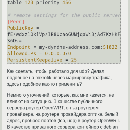
table 
123
 priority 
456
# remote settings for the public server
[Peer]
PublicKey
 = 
fE/wdxzl0klVp/IR8UcaoGUMjqaWi3jAd7KzHKF
Endpoint
 = my-dyndns-address.com:
51822
AllowedIPs
 = 
0.0
.
0.0
/
0
PersistentKeepalive
 = 
25
Как сделать, чтобы работало для udp? Делал
подобное на mikrotik через маркировку трафика,
здесь подобное как-то применить?
Немного уточнений, которые, как мне кажется, не
влияют на ситуацию. В качестве публичного
сервера роутер OpenWRT, он за роутером
провайдера, на роутере провайдера оптика, белый
адрес, проброс портов (tcp, udp) в роутер OpenWRT.
В качестве приватного сервера контейнер c debian