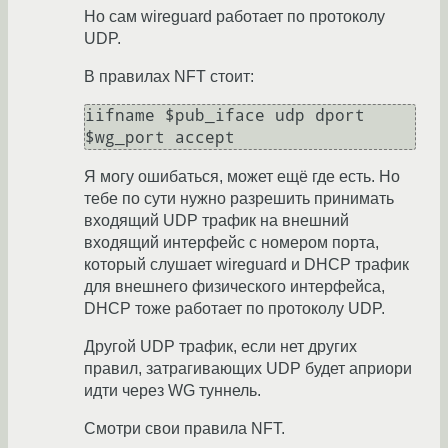
Но сам wireguard работает по протоколу
UDP.
В правилах NFT стоит:
iifname $pub_iface udp dport 
Я могу ошибаться, может ещё где есть. Но
тебе по сути нужно разрешить принимать
входящий UDP трафик на внешний
входящий интерфейс с номером порта,
который слушает wireguard и DHCP трафик
для внешнего физического интерфейса,
DHCP тоже работает по протоколу UDP.
Другой UDP трафик, если нет других
правил, затрагивающих UDP будет априори
идти через WG туннель.
Смотри свои правила NFT.