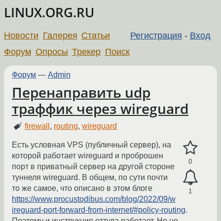
LINUX.ORG.RU
Новости
Галерея
Статьи
Регистрация
-
Вход
Форум
Опросы
Трекер
Поиск
Форум
—
Admin
Перенаправить udp
траффик через wireguard
firewall
,
routing
,
wireguard
Есть условная VPS (публичный сервер), на
которой работает wireguard и проброшен
0
порт в приватный сервер на другой стороне
туннеля wireguard. В общем, по сути почти
то же самое, что описано в этом блоге
1
https://www.procustodibus.com/blog/2022/09/w
ireguard-port-forward-from-internet/#policy-routing
.
Поэтому и инструкция оттуда работает. Но не