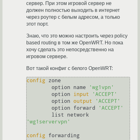
сервер. При этом игровой сервер не
должен полностью выходить в интернет
через роутер с белым адресом, а только
этот порт.
Знаю, что это можно настроить через policy
based routing в том же OpenWRT. Но пока
хочу сделать это непосредственно на
игровом сервере.
Вот такой конфиг с белого OpenWRT:
config
 zone

        option name 
'wg1vpn'
        option 
input
'ACCEPT'
        option 
output
'ACCEPT'
        option forward 
'ACCEPT'
        list network 
'wg1servervpn'
config
 forwarding
