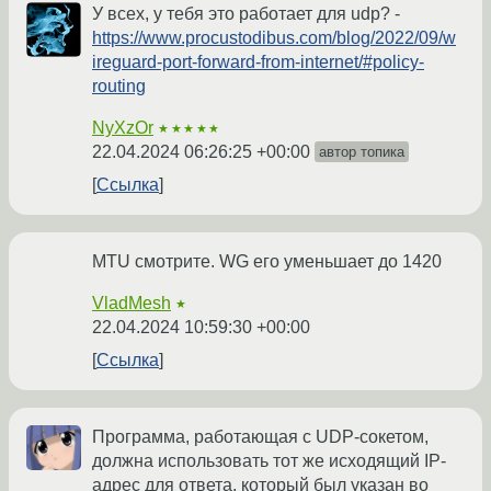
У всех, у тебя это работает для udp? -
https://www.procustodibus.com/blog/2022/09/w
ireguard-port-forward-from-internet/#policy-
routing
NyXzOr
★★★★★
22.04.2024 06:26:25 +00:00
автор топика
Ссылка
MTU смотрите. WG его уменьшает до 1420
VladMesh
★
22.04.2024 10:59:30 +00:00
Ссылка
Программа, работающая с UDP-сокетом,
должна использовать тот же исходящий IP-
адрес для ответа, который был указан во