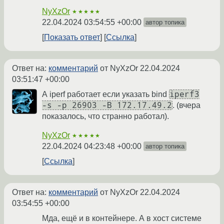
NyXzOr
★★★★★
22.04.2024 03:54:55 +00:00
автор топика
Показать ответ
Ссылка
Ответ на:
комментарий
от NyXzOr
22.04.2024
03:51:47 +00:00
iperf3
А iperf работает если указать bind
-s -p 26903 -B 172.17.49.2
. (вчера
показалось, что странно работал).
NyXzOr
★★★★★
22.04.2024 04:23:48 +00:00
автор топика
Ссылка
Ответ на:
комментарий
от NyXzOr
22.04.2024
03:54:55 +00:00
Мда, ещё и в контейнере. А в хост системе