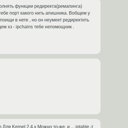
полнять функции редиректа(ремапинга)
ебе порт какого нить апишника. Вобщем у
- поищи в нете , но он неумеет редиректить
щем хз - ipchains тебе непомощник .
 Для Kernel 2.4.x Можно то-же, и ... iptable -t