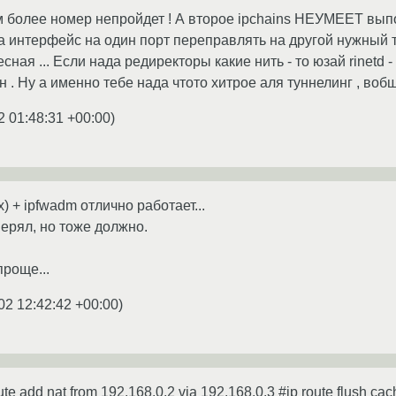
м более номер непройдет ! А второе ipchains НЕУМЕЕТ вы
а интерфейс на один порт переправлять на другой нужный т
сная ... Если нада редиректоры какие нить - то юзай rinetd 
ен . Ну а именно тебе нада чтото хитрое аля туннелинг , воб
2 01:48:31 +00:00
)
xx) + ipfwadm отлично работает...
оверял, но тоже должно.
проще...
02 12:42:42 +00:00
)
ute add nat from 192.168.0.2 via 192.168.0.3 #ip route flush cach