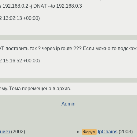
192.168.0.2 -j DNAT --to 192.168.0.3
2 13:02:13 +00:00
)
AT поставить так ? через ip route ??? Если можно то подскажи
2 15:16:52 +00:00
)
ему. Тема перемещена в архив.
Admin
ение)
(2002)
IpChains
(2003)
Форум