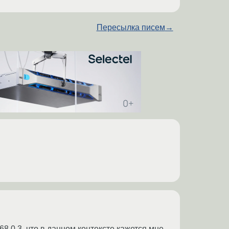
Пересылка писем
→
8.0.3, что в данном контексте кажется мне