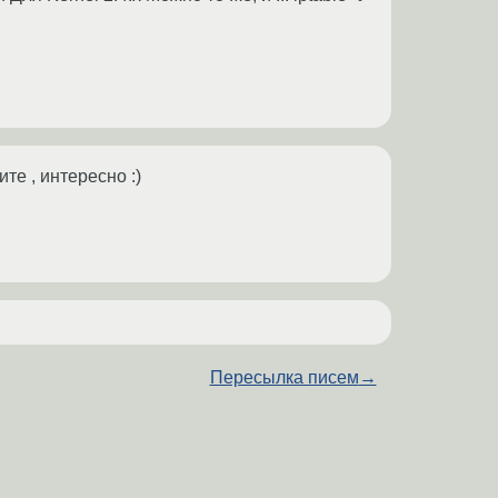
те , интересно :)
Пересылка писем
→