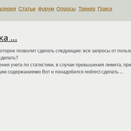
алерея
Статьи
Форум
Опросы
Трекер
Поиск
а ...
 которое позволит сделать следующие: все запросы от польз
сделать?
ения учета по статистики, в случае превышения лимита, при
м содержаниемю Вот и понадобился redirect сделать ...