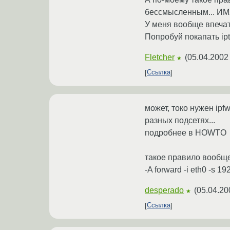
бессмысленным... ИМХ
У меня вообще впечатл
Попробуй покапать ipt
Fletcher
(
05.04.2002
★
Ссылка
может, токо нужен ip
разных подсетях...
подробнее в HOWTO
такое правило вообще 
-A forward -i eth0 -s 1
desperado
(
05.04.20
★
Ссылка