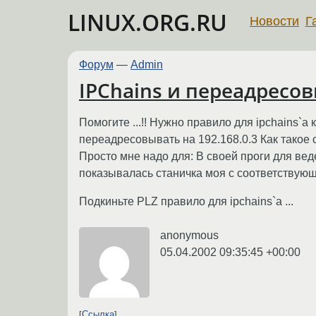
LINUX.ORG.RU
Новости
Г
Форум
—
Admin
IPChains и переадресовк
Помогите ...!! Нужно правило для ipchains`а
переадресовывать на 192.168.0.3 Как такое 
Просто мне надо для: В своей проги для вед
показывалась станичка моя с соответствующи
Подкиньте PLZ правило для ipchains`а ...
anonymous
05.04.2002 09:35:45 +00:00
Ссылка