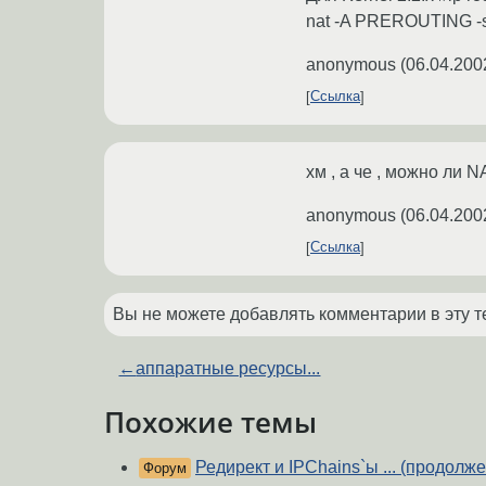
nat -A PREROUTING -s 
anonymous
(
06.04.200
Ссылка
хм , а че , можно ли N
anonymous
(
06.04.200
Ссылка
Вы не можете добавлять комментарии в эту т
←
аппаратные ресурсы...
Похожие темы
Редирект и IPChains`ы ... (продолж
Форум