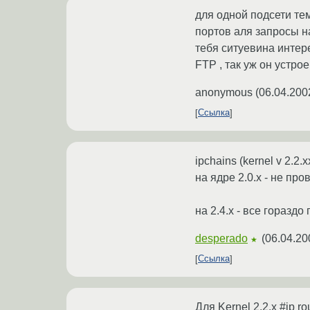
для одной подсети те
портов аля запросы н
тебя ситуевина интере
FTP , так уж он устро
anonymous
(
06.04.200
Ссылка
ipchains (kernel v 2.2.
на ядре 2.0.х - не пр
на 2.4.х - все гораздо 
desperado
(
06.04.20
★
Ссылка
Для Kernel 2.2.x #ip ro