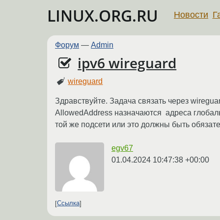
LINUX.ORG.RU
Новости
Г
Форум
—
Admin
ipv6 wireguard
wireguard
Здравствуйте. Задача связать через wireguard
AllowedAddress назначаются адреса глобаль
той же подсети или это должны быть обязат
egv67
01.04.2024 10:47:38 +00:00
Ссылка