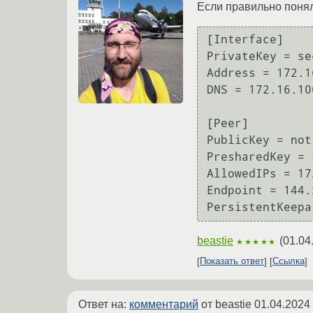
Если правильно понял
[Interface]

PrivateKey = sec
Address = 172.1
DNS = 172.16.10
[Peer]

PublicKey = not
PresharedKey = 
AllowedIPs = 17
Endpoint = 144.
beastie
(
01.04
★★★★★
Показать ответ
Ссылка
Ответ на:
комментарий
от beastie
01.04.2024 