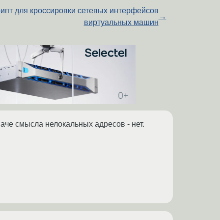
ипт для кроссировки сетевых интерфейсов
→
виртуальных машин
аче смысла нелокальных адресов - нет.