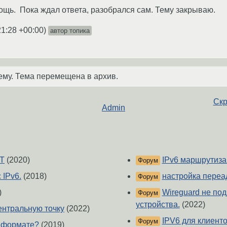
ощь. Пока ждал ответа, разобрался сам. Тему закрываю.
21:28 +00:00
)
автор топика
ему. Тема перемещена в архив.
Скр
Admin
AT
(2020)
IPv6 маршрутиза
Форум
 IPv6.
(2018)
настройка переа
Форум
)
Wireguard не под
Форум
устройства.
(2022)
центральную точку
(2022)
IPV6 для клиенто
Форум
м формате?
(2019)