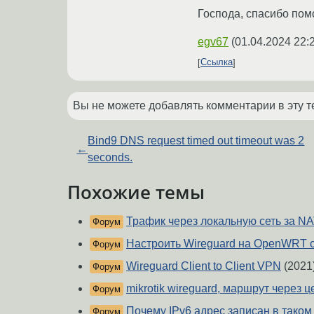
Господа, спасибо пом
egv67
(
01.04.2024 22:
Ссылка
Вы не можете добавлять комментарии в эту т
Bind9 DNS request timed out timeout was 2
←
seconds.
Похожие темы
Трафик через локальную сеть за N
Форум
Настроить Wireguard на OpenWRT с
Форум
Wireguard Client to Client VPN
(2021
Форум
mikrotik wireguard, маршрут через 
Форум
Почему IPv6 адрес записан в тако
Форум