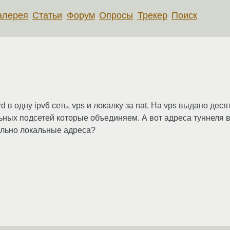
алерея
Статьи
Форум
Опросы
Трекер
Поиск
 в одну ipv6 сеть, vps и локалку за nat. На vps выдано деся
ных подсетей которые объединяем. А вот адреса туннеля в
ельно локальные адреса?