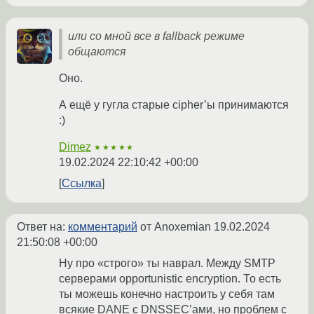
или со мной все в fallback режиме
общаются
Оно.
А ещё у гугла старые cipher’ы принимаются
:)
Dimez
★★★★★
19.02.2024 22:10:42 +00:00
Ссылка
Ответ на:
комментарий
от Anoxemian
19.02.2024
21:50:08 +00:00
Ну про «строго» ты наврал. Между SMTP
серверами opportunistic encryption. То есть
ты можешь конечно настроить у себя там
всякие DANE с DNSSEC’ами, но проблем с