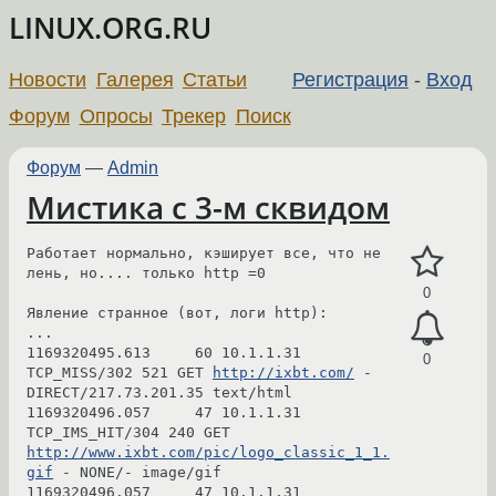
LINUX.ORG.RU
Новости
Галерея
Статьи
Регистрация
-
Вход
Форум
Опросы
Трекер
Поиск
Форум
—
Admin
Мистика с 3-м сквидом
Работает нормально, кэширует все, что не 
лень, но.... только http =0

0
Явление странное (вот, логи http):

...

1169320495.613     60 10.1.1.31 
0
TCP_MISS/302 521 GET 
http://ixbt.com/
 - 
DIRECT/217.73.201.35 text/html

1169320496.057     47 10.1.1.31 
TCP_IMS_HIT/304 240 GET 
http://www.ixbt.com/pic/logo_classic_1_1.
gif
 - NONE/- image/gif

1169320496.057     47 10.1.1.31 