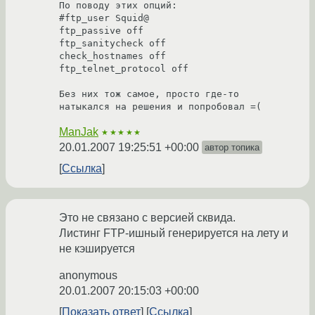
По поводу этих опций:

#ftp_user Squid@

ftp_passive off

ftp_sanitycheck off

check_hostnames off

ftp_telnet_protocol off

Без них тож самое, просто где-то 
натыкался на решения и попробовал =(
ManJak
★★★★★
20.01.2007 19:25:51 +00:00
автор топика
Ссылка
Это не связано с версией сквида.
Листинг FTP-ишный генерируется на лету и
не кэшируется
anonymous
20.01.2007 20:15:03 +00:00
Показать ответ
Ссылка