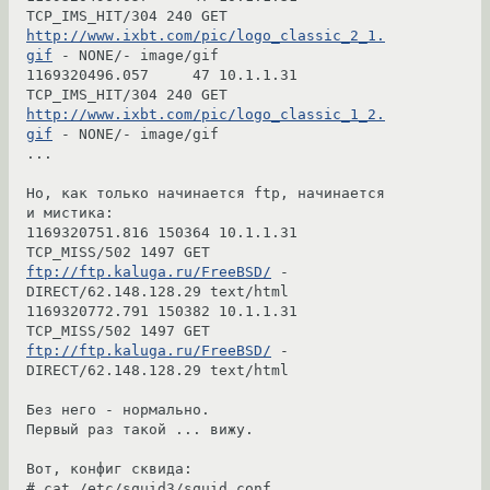
TCP_IMS_HIT/304 240 GET 
http://www.ixbt.com/pic/logo_classic_2_1.
gif
 - NONE/- image/gif

1169320496.057     47 10.1.1.31 
TCP_IMS_HIT/304 240 GET 
http://www.ixbt.com/pic/logo_classic_1_2.
gif
 - NONE/- image/gif

...

Но, как только начинается ftp, начинается 
и мистика:

1169320751.816 150364 10.1.1.31 
TCP_MISS/502 1497 GET 
ftp://ftp.kaluga.ru/FreeBSD/
 - 
DIRECT/62.148.128.29 text/html

1169320772.791 150382 10.1.1.31 
TCP_MISS/502 1497 GET 
ftp://ftp.kaluga.ru/FreeBSD/
 - 
DIRECT/62.148.128.29 text/html

Без него - нормально.

Первый раз такой ... вижу.

Вот, конфиг сквида:

# cat /etc/squid3/squid.conf
