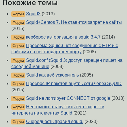
Похожие темы
Squid3
(2013)
Форум
Squid+Centos 7. Не ставится запрет на сайты
Форум
(2015)
керберос авторизация в squid 3.4.7
(2014)
Форум
Проблема Squid3 нет соединения с FTP и с
Форум
сайтами на нестандартном порту
(2008)
Squid.conf (Squid 3) доступ зарещен пишет на
Форум
соседней машине
(2008)
Squid как веб ускоритель
(2005)
Форум
Проброс IP пакетов внутрь сети через SQUID
Форум
(2015)
Squid не логгирует CONNECT от google
(2018)
Форум
Невозможно запустить тест скорости
Форум
интернета на клиентах Squid
(2021)
Очередность правил squid.
(2020)
Форум