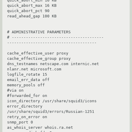
quick_abort_min 16 KB

quick_abort_max 16 KB

quick_abort_pct 90

read_ahead_gap 100 KB

# ADMINISTRATIVE PARAMETERS

# ---------------------------------------
--------------------------------------

cache_effective_user proxy

cache_effective_group proxy

dns_testnames netscape.com internic.net 
nlanr.net microsoft.com

logfile_rotate 15

email_err_data off

memory_pools off

#via on

#forwarded_for on

icon_directory /usr/share/squid3/icons

error_directory 
/usr/share/squid3/errors/Russian-1251

retry_on_error on

snmp_port 0

as_whois_server whois.ra.net
