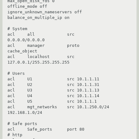
max_open_disk_fds 0

offline_mode off

ignore_unknown_nameservers off

balance_on_multiple_ip on

# System

acl     all             src 
0.0.0.0/0.0.0.0

acl     manager         proto 
cache_object

acl     localhost       src 
127.0.0.1/255.255.255.255

# Users

acl     U1              src 10.1.1.11

acl     U2              src 10.1.1.31

acl     U3              src 10.1.1.13

acl     U4              src 10.1.1.14

acl     U5              src 10.1.1.1

acl     mgt_networks    src 10.1.250.0/24 
192.168.1.0/24

# Safe ports

acl     Safe_ports      port 80                 
# http
