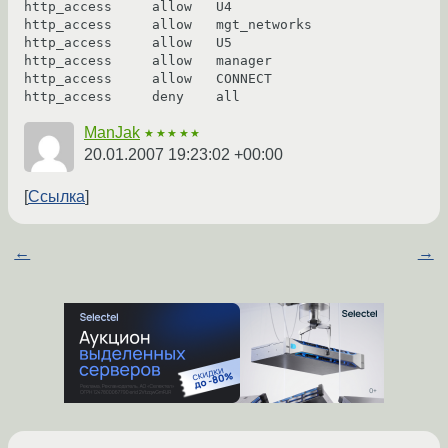
http_access     allow   U4

http_access     allow   mgt_networks

http_access     allow   U5

http_access     allow   manager

http_access     allow   CONNECT

ManJak
★★★★★
20.01.2007 19:23:02 +00:00
Ссылка
←
→