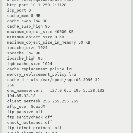
http_port 10.1.250.2:3128

icp_port 0

cache_mem 8 MB

cache_swap_low 90

cache_swap_high 95

maximum_object_size 40000 KB

minimum_object_size 0 KB

maximum_object_size_in_memory 50 KB

ipcache_size 1024

ipcache_low 90

ipcache_high 95

fqdncache_size 1024

cache_replacement_policy lru

memory_replacement_policy lru

cache_dir ufs /var/spool/squid3 3096 32 
256

dns_nameservers = 127.0.0.1 195.5.128.132 
194.85.32.18

client_netmask 255.255.255.255

#ftp_user Squid@

ftp_passive off

ftp_sanitycheck off

check_hostnames off

ftp_telnet_protocol off
