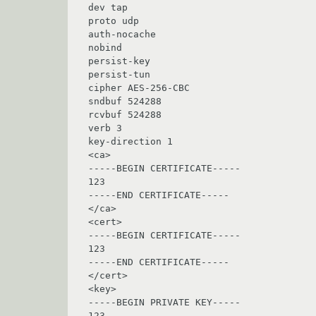
dev tap

proto udp

auth-nocache

nobind

persist-key

persist-tun

cipher AES-256-CBC

sndbuf 524288

rcvbuf 524288

verb 3

key-direction 1

<ca>

-----BEGIN CERTIFICATE-----

123

-----END CERTIFICATE-----

</ca>

<cert>

-----BEGIN CERTIFICATE-----

123

-----END CERTIFICATE-----

</cert>

<key>

-----BEGIN PRIVATE KEY-----

123
