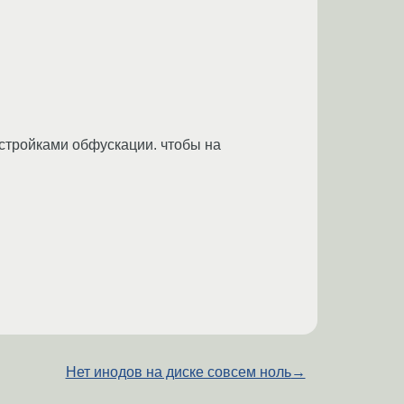
астройками обфускации. чтобы на
Нет инодов на диске совсем ноль
→