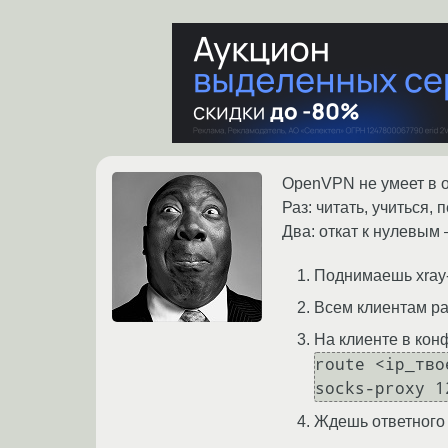
OpenVPN не умеет в о
Раз: читать, учиться,
Два: откат к нулевым 
Поднимаешь xray-
Всем клиентам ра
На клиенте в ко
route <ip_тво
Ждешь ответного 