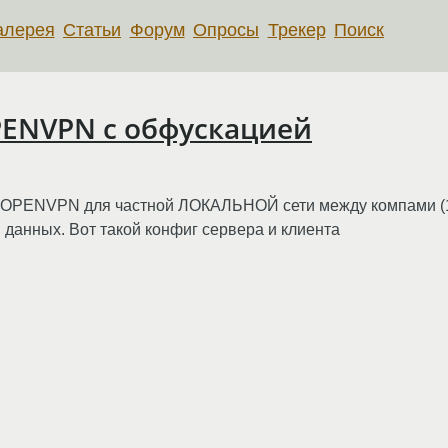
алерея
Статьи
Форум
Опросы
Трекер
Поиск
PENVPN c обфускацией
 с OPENVPN для частной ЛОКАЛЬНОЙ сети между компами (10
 данных. Вот такой конфиг сервера и клиента