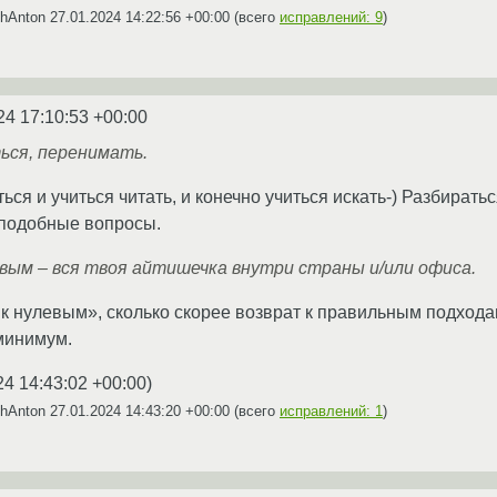
ChAnton
27.01.2024 14:22:56 +00:00
(всего
исправлений: 9
)
24 17:10:53 +00:00
ться, перенимать.
иться и учиться читать, и конечно учиться искать-) Разбират
 подобные вопросы.
евым – вся твоя айтишечка внутри страны и/или офиса.
т к нулевым», сколько скорее возврат к правильным подход
минимум.
24 14:43:02 +00:00
)
ChAnton
27.01.2024 14:43:20 +00:00
(всего
исправлений: 1
)