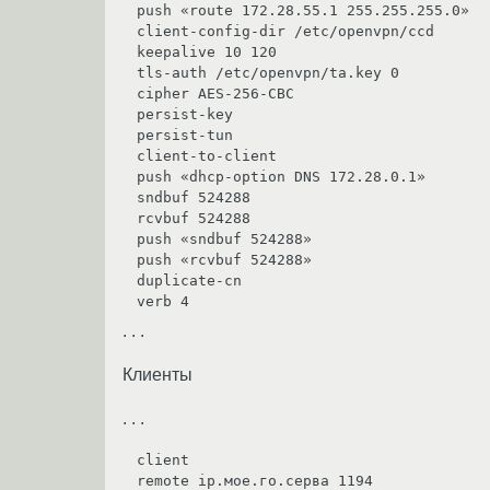
push «route 172.28.55.1 255.255.255.0»

client-config-dir /etc/openvpn/ccd

keepalive 10 120

tls-auth /etc/openvpn/ta.key 0

cipher AES-256-CBC

persist-key

persist-tun

client-to-client

push «dhcp-option DNS 172.28.0.1»

sndbuf 524288

rcvbuf 524288

push «sndbuf 524288»

push «rcvbuf 524288»

duplicate-cn

. . .
Клиенты
. . .
client

remote ip.мое.го.серва 1194 
