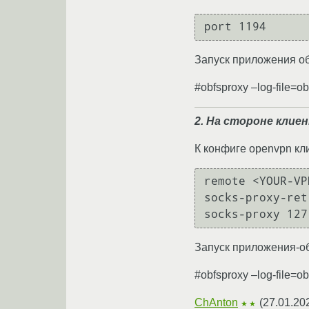
Запуск приложения о
#obfsproxy –log-file=ob
2. На стороне клие
К конфиге openvpn кл
remote <YOUR-VP
socks-proxy-retr
Запуск приложения-об
#obfsproxy –log-file=o
ChAnton
(
27.01.20
★★