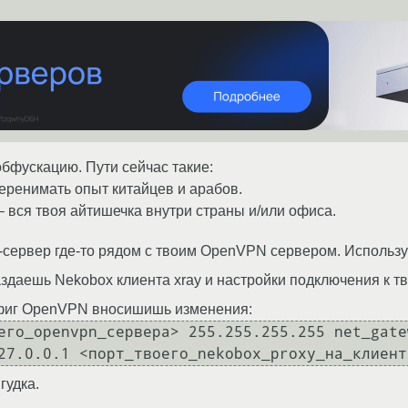
бфускацию. Пути сейчас такие:
 перенимать опыт китайцев и арабов.
– вся твоя айтишечка внутри страны и/или офиса.
сервер где-то рядом с твоим OpenVPN сервером. Используй
здаешь Nekobox клиента xray и настройки подключения к тв
нфиг OpenVPN вносишишь изменения:
его_openvpn_сервера> 255.255.255.255 net_gatew
гудка.