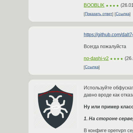
BOOBLIK
(
26.0
★★★★
Показать ответ
Ссылка
https://github.com/dalt
Всегда пожалуйста
no-dashi-v2
(
26
★★★★
Ссылка
Используйте обфускат
давно вроде как отказ
Ну или пример класс
1. На стороне серв
В конфиге openvpn се