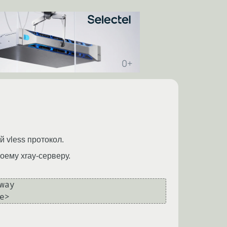
 vless протокол.
оему xray-серверу.
ay
