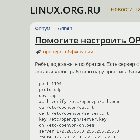
LINUX.ORG.RU
Новости
Г
Форум
—
Admin
Помогите настроить O
openvpn
,
обфускация
Ребят, подскажите по братски. Есть сервер
локалка чтобы работало пару прог типа базы
port 1194

proto udp

dev tap

#crl-verify /etc/openvpn/crl.pem

ca /etc/openvpn/ca.crt

cert /etc/openvpn/server.crt

key /etc/openvpn/server.key

dh /etc/openvpn/dh.pem

server 172.28.55.0 255.255.255.0

route 172.28.55.1 255.255.255.0
