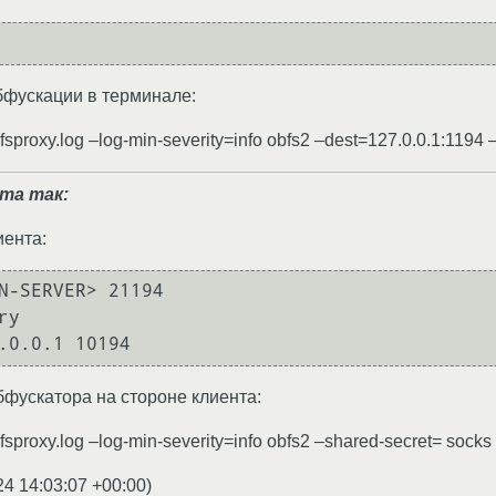
бфускации в терминале:
fsproxy.log –log-min-severity=info obfs2 –dest=127.0.0.1:1194 
нта так:
иента:
N-SERVER> 21194

y

фускатора на стороне клиента:
bfsproxy.log –log-min-severity=info obfs2 –shared-secret= socks
24 14:03:07 +00:00
)